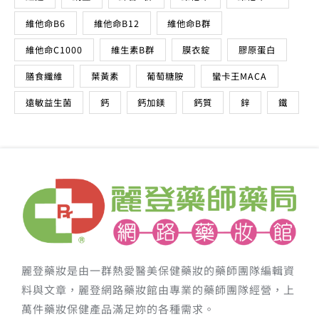
維他命B6
維他命B12
維他命B群
維他命C1000
維生素B群
膜衣錠
膠原蛋白
膳食纖維
葉黃素
葡萄糖胺
蠻卡王MACA
遠敏益生菌
鈣
鈣加鎂
鈣質
鋅
鐵
麗登藥妝是由一群熱愛醫美保健藥妝的藥師團隊編輯資
料與文章，麗登網路藥妝館由專業的藥師團隊經營，上
萬件藥妝保健產品滿足妳的各種需求。