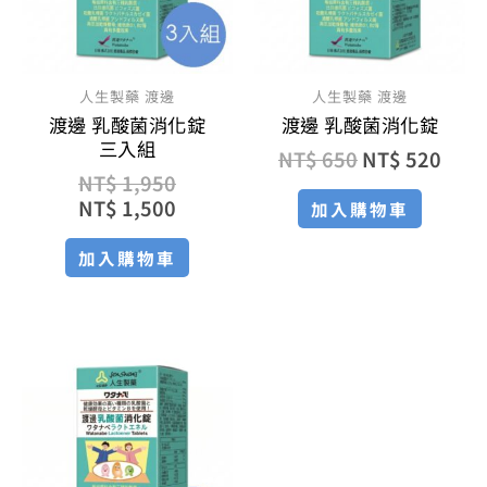
人生製藥 渡邊
人生製藥 渡邊
渡邊 乳酸菌消化錠
渡邊 乳酸菌消化錠
三入組
NT$
650
NT$
520
NT$
1,950
NT$
1,500
加入購物車
加入購物車
原
目
始
前
價
價
格：
格：
NT$ 3,900。
NT$ 2,925。