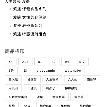
人生製藥 渡邊
渡邊 保健食品系列
渡邊 女性美容保健
渡邊 維他命系列
渡邊 特惠促銷組合
商品標籤
5B
ADE
B1
B2
B6
B12
B群
EX
glucosamin
Watanabe
三入組
乳酸菌
人生製藥
六入組
南瓜籽
南美洲
口健美
山桑子
檸檬酸鈣
水解膠原蛋白
渡邊
渡邊製藥
益生菌
紅麴
納豆
綜合B群
維他命
維他命B1