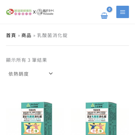
依
跳
搜
熱
至
銷
主
尋
度
要
排
關
內
序
容
鍵
首頁
商品
乳酸菌消化錠
字
:
顯示所有 3 筆結果
原
目
原
目
始
前
始
前
價
價
價
價
格：
格：
格：
格：
NT$ 1,950。
NT$ 1,500。
NT$ 650。
NT$