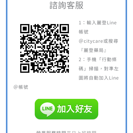
諮詢客服
1：輸入麗登Line
帳號
＠citycare或搜尋
『麗登藥局』
2：手機「行動條
碼」掃描，對準左
圖將自動加入Line
＠帳號
營業服務時間
平日上班時間