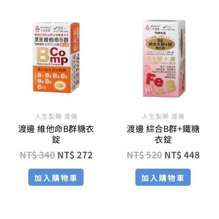
原
目
原
目
始
前
始
前
價
價
價
價
格：
格：
格：
格：
NT$ 340。
NT$ 272。
NT$ 520。
NT$
人生製藥 渡邊
人生製藥 渡邊
渡邊 維他命B群糖衣
渡邊 綜合B群+鐵糖
錠
衣錠
NT$
340
NT$
272
NT$
520
NT$
448
加入購物車
加入購物車