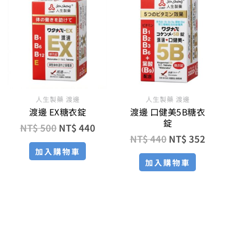
始
前
始
前
價
價
價
價
格：
格：
格：
格：
NT$ 500。
NT$ 440。
NT$ 440。
NT$
人生製藥 渡邊
人生製藥 渡邊
渡邊 EX糖衣錠
渡邊 口健美5B糖衣
錠
NT$
500
NT$
440
NT$
440
NT$
352
加入購物車
加入購物車