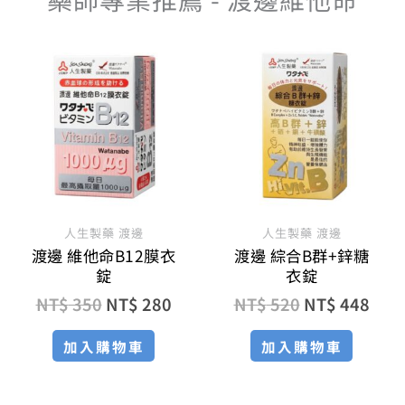
原
目
原
目
始
前
始
前
價
價
價
價
格：
格：
格：
格：
NT$ 350。
NT$ 280。
NT$ 520。
NT$
人生製藥 渡邊
人生製藥 渡邊
渡邊 維他命B12膜衣
渡邊 綜合B群+鋅糖
錠
衣錠
NT$
350
NT$
280
NT$
520
NT$
448
加入購物車
加入購物車