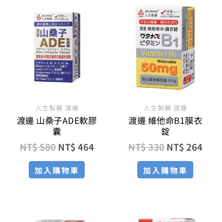
原
目
原
目
始
前
始
前
價
價
價
價
格：
格：
格：
格：
NT$ 580。
NT$ 464。
NT$ 330。
NT$
人生製藥 渡邊
人生製藥 渡邊
渡邊 山桑子ADE軟膠
渡邊 維他命B1膜衣
囊
錠
NT$
580
NT$
464
NT$
330
NT$
264
加入購物車
加入購物車
原
目
原
目