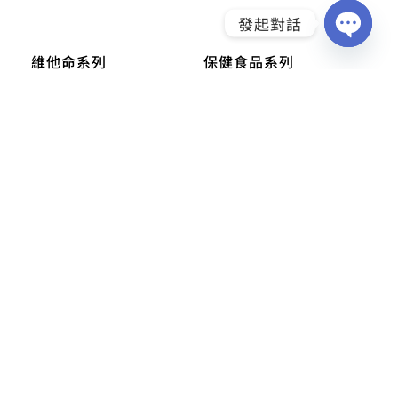
發起對話
OPEN
維他命系列
保健食品系列
CHATY
維他命D膜衣錠
乳酸菌膠囊
維他命B1膜衣錠
健體膳食纖維
維他命B2膜衣錠
葉黃素複方軟膠囊
維他命B6膜衣錠
南瓜籽流暢軟膠囊
維他命B12膜衣錠
高固力葡萄糖胺液
女性美容保健
網站服務
鐵補膠囊
聯絡我們
素肌美容細粒
隱私權政策
綜合B群+鐵糖衣錠
付款方式說明