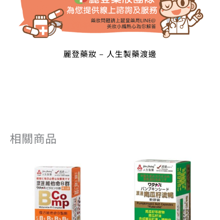
麗登藥妝 – 人生製藥渡邊
相關商品
原
目
原
目
始
前
始
前
價
價
價
價
格：
格：
格：
格：
NT$ 340。
NT$ 272。
NT$ 600。
NT$ 