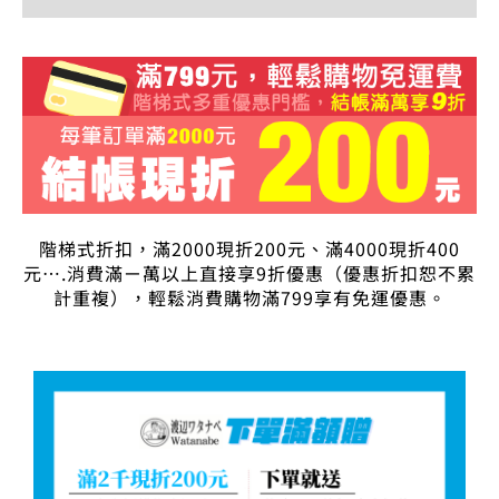
階梯式折扣，滿2000現折200元、滿4000現折400
元….消費滿ㄧ萬以上直接享9折優惠（優惠折扣恕不累
計重複），輕鬆消費購物滿799享有免運優惠。