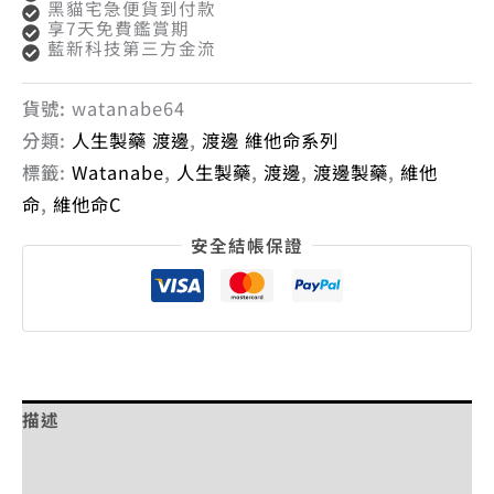
黑貓宅急便貨到付款
享7天免費鑑賞期
藍新科技第三方金流
貨號:
watanabe64
分類:
人生製藥 渡邊
,
渡邊 維他命系列
標籤:
Watanabe
,
人生製藥
,
渡邊
,
渡邊製藥
,
維他
命
,
維他命C
安全結帳保證
描述
額外資訊
評價 (0)