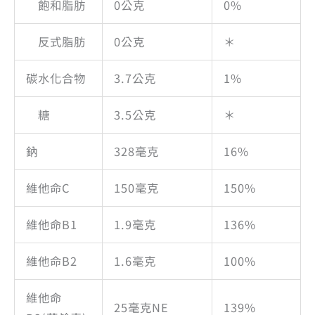
飽和脂肪
0公克
0%
反式脂肪
0公克
＊
碳水化合物
3.7公克
1%
糖
3.5公克
＊
鈉
328毫克
16%
維他命C
150毫克
150%
維他命B1
1.9毫克
136%
維他命B2
1.6毫克
100%
維他命
25毫克NE
139%