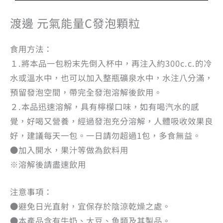
渡邊 元氣能量C發泡顆粒
食用方法：
１.將本品一包粉末先倒入杯中，再注入約300c.c.的冷
水或溫水中，也可以加入整瓶礦泉水中，水注八分滿，
預留發泡空間，帶完全發泡溶解後飲用。
２.本品迅速溶解，具有檸檬口味，如有喝汽水的感
覺，好喝又營養，經過發泡充分溶解，人體吸收效果良
好，建議每天一包。一日請勿超過1包，多食無益。
●加入開水，果汁等做為飲料用
※溶解後請盡速飲用
注意事項：
●避免日光直射，宜保存於陰涼乾燥之處。
●本產品含有牛奶、大豆、魚類及其製品。