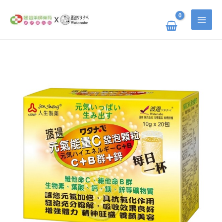
跳
搜
至
主
尋
要
關
內
容
鍵
渡
原
目
邊
字
元
氣
:
能
始
前
量
C
發
價
價
泡
顆
粒
數
格：
格：
量
NT$ 420。
NT$ 336。