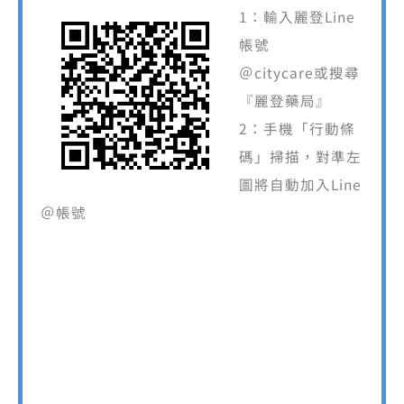
1：輸入麗登Line
帳號
＠citycare或搜尋
『麗登藥局』
2：手機「行動條
碼」掃描，對準左
圖將自動加入Line
＠帳號