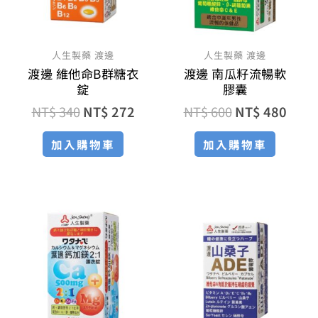
人生製藥 渡邊
人生製藥 渡邊
渡邊 維他命B群糖衣
渡邊 南瓜籽流暢軟
錠
膠囊
NT$
340
NT$
272
NT$
600
NT$
480
加入購物車
加入購物車
原
目
原
目
始
前
始
前
價
價
價
價
格：
格：
格：
格：
NT$ 560。
NT$ 448。
NT$ 580。
NT$ 