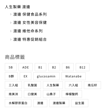
人生製藥 渡邊
渡邊 保健食品系列
渡邊 女性美容保健
渡邊 維他命系列
渡邊 特惠促銷組合
商品標籤
5B
ADE
B1
B2
B6
B12
B群
EX
glucosamin
Watanabe
三入組
乳酸菌
人生製藥
六入組
南瓜籽
南美洲
口健美
山桑子
檸檬酸鈣
水解膠原蛋白
渡邊
渡邊製藥
益生菌