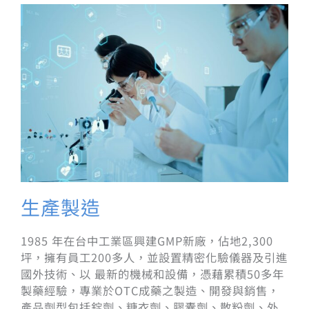
生產製造
1985 年在台中工業區興建GMP新廠，佔地2,300
坪，擁有員工200多人，並設置精密化驗儀器及引進
國外技術、以 最新的機械和設備，憑藉累積50多年
製藥經驗，專業於OTC成藥之製造、開發與銷售，
產品劑型包括錠劑、糖衣劑、膠囊劑、散粉劑、外