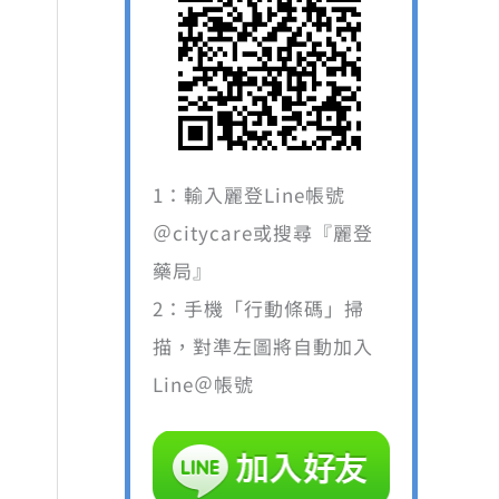
1：輸入麗登Line帳號
＠citycare或搜尋『麗登
藥局』
2：手機「行動條碼」掃
描，對準左圖將自動加入
Line＠帳號