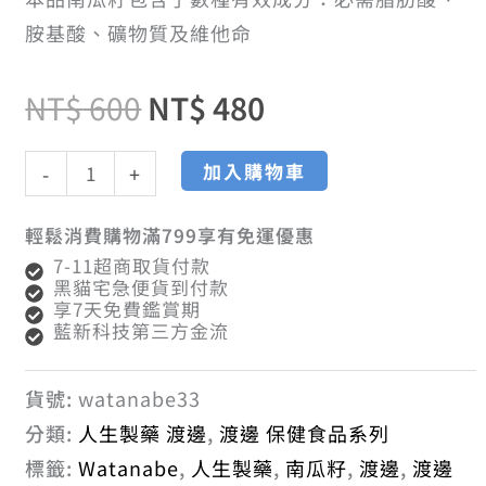
囊
胺基酸、礦物質及維他命
數
量
格：
格：
NT$
600
NT$
480
NT$ 600。
NT$ 480。
加入購物車
-
+
輕鬆消費購物滿799享有免運優惠
7-11超商取貨付款
黑貓宅急便貨到付款
享7天免費鑑賞期
藍新科技第三方金流
貨號:
watanabe33
分類:
人生製藥 渡邊
,
渡邊 保健食品系列
標籤:
Watanabe
,
人生製藥
,
南瓜籽
,
渡邊
,
渡邊