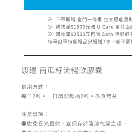
下單即贈 金門一條根 金太極能量貼
購物滿$1500元贈 U Care 單片面
購物滿$2500元再贈 Sato 勇健好
每筆訂單每個贈品只贈送1次，恕不累
渡邊 南瓜籽流暢軟膠囊
食用方式：
每日2粒。一日請勿超過2粒。多食無益
注意事項：
●避免日光直射，宜保存於陰涼乾燥之處。