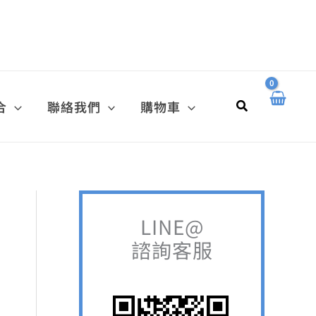
搜
尋
關
鍵
搜
合
聯絡我們
購物車
字
尋
:
LINE@
諮詢客服