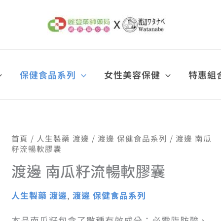
保健食品系列
女性美容保健
特惠組
渡
首頁
/
人生製藥 渡邊
/
渡邊 保健食品系列
/ 渡邊 南瓜
原
目
邊
籽流暢軟膠囊
南
渡邊 南瓜籽流暢軟膠囊
瓜
籽
始
前
流
人生製藥 渡邊
,
渡邊 保健食品系列
暢
軟
價
價
膠
本品南瓜籽包含了數種有效成分：必需脂肪酸、