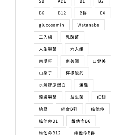
5B
ADE
B1
B2
B6
B12
B群
EX
glucosamin
Watanabe
三入組
乳酸菌
人生製藥
六入組
南瓜籽
南美洲
口健美
山桑子
檸檬酸鈣
水解膠原蛋白
渡邊
渡邊製藥
益生菌
紅麴
納豆
綜合B群
維他命
維他命B1
維他命B6
維他命B12
維他命B群