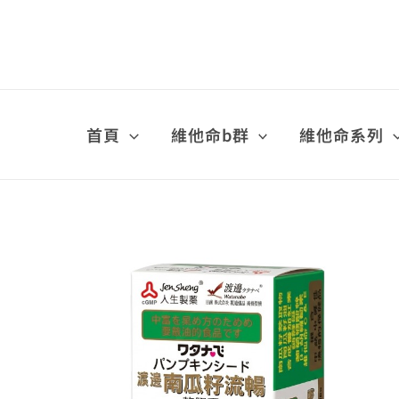
跳
至
主
要
內
容
首頁
維他命b群
維他命系列