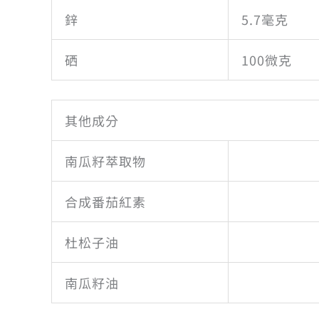
鋅
5.7毫克
硒
100微克
其他成分
南瓜籽萃取物
合成番茄紅素
杜松子油
南瓜籽油