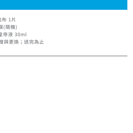
布 1片
膜(隨機)
皇帝液 30ml
贈與更換；送完為止