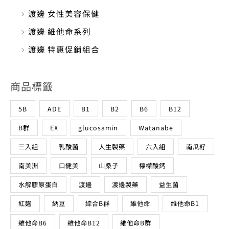
渡邊 女性美容保健
渡邊 維他命系列
渡邊 特惠促銷組合
商品標籤
5B
ADE
B1
B2
B6
B12
B群
EX
glucosamin
Watanabe
三入組
乳酸菌
人生製藥
六入組
南瓜籽
南美洲
口健美
山桑子
檸檬酸鈣
水解膠原蛋白
渡邊
渡邊製藥
益生菌
紅麴
納豆
綜合B群
維他命
維他命B1
維他命B6
維他命B12
維他命B群