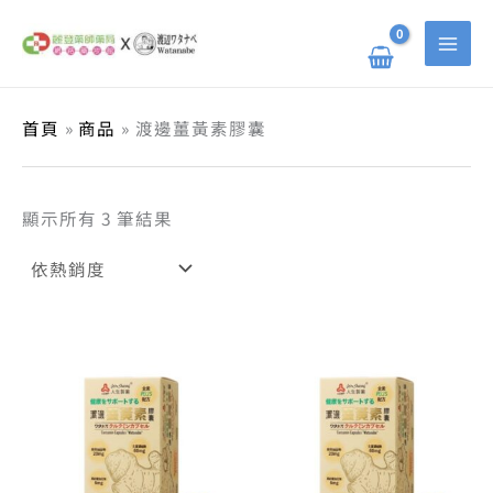
依
跳
搜
熱
至
銷
主
尋
度
要
排
關
內
序
容
鍵
首頁
商品
渡邊薑黃素膠囊
字
:
顯示所有 3 筆結果
原
目
原
目
始
前
始
前
價
價
價
價
格：
格：
格：
格：
NT$ 2,550。
NT$ 1,963。
NT$ 5,
NT$ 3,