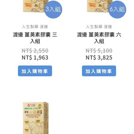
人生製藥 渡邊
人生製藥 渡邊
渡邊 薑黃素膠囊 三
渡邊 薑黃素膠囊 六
入組
入組
NT$
2,550
NT$
5,100
NT$
1,963
NT$
3,825
加入購物車
加入購物車
原
目
始
前
價
價
格：
格：
NT$ 850。
NT$ 680。