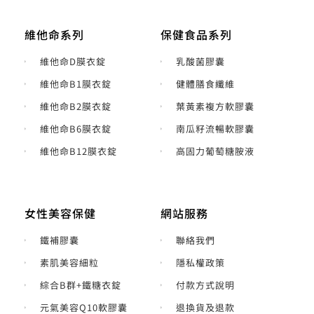
維他命系列
保健食品系列
維他命D膜衣錠
乳酸菌膠囊
維他命B1膜衣錠
健體膳食纖維
維他命B2膜衣錠
葉黃素複方軟膠囊
維他命B6膜衣錠
南瓜籽流暢軟膠囊
維他命B12膜衣錠
高固力葡萄糖胺液
女性美容保健
網站服務
鐵補膠囊
聯絡我們
素肌美容細粒
隱私權政策
綜合B群+鐵糖衣錠
付款方式說明
元氣美容Q10軟膠囊
退換貨及退款