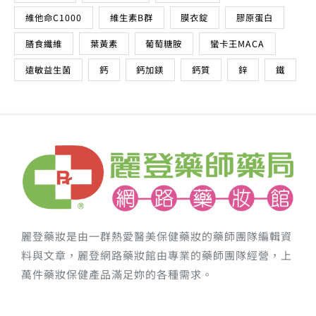
維他命C1000
維生素B群
膜衣錠
膠原蛋白
膳食纖維
葉黃素
葡萄糖胺
蠻卡王MACA
遠敏益生菌
鈣
鈣加鎂
鈣質
鋅
鐵
麗登藥妝是由一群熱愛醫美保健藥妝的藥師團隊編輯資
料與文章，麗登網路藥妝館由專業的藥師團隊經營，上
萬件藥妝保健產品滿足妳的各種需求。