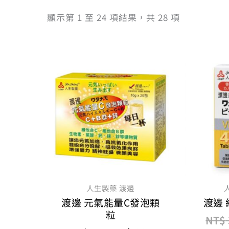
顯示第 1 至 24 項結果，共 28 項
原
目
始
前
價
價
格：
格：
NT$ 420。
NT$ 336。
人生製藥 渡邊
渡邊 元氣能量C發泡顆
渡邊
粒
NT$