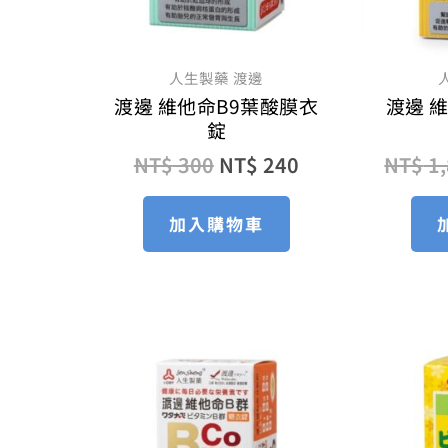
人生製藥 渡邊
渡邊 維他命B9葉酸膜衣
渡邊 
錠
NT$
300
NT$
240
NT$
1,
加入購物車
原
目
始
前
價
價
格：
格：
NT$ 2,040。
NT$ 1,530。