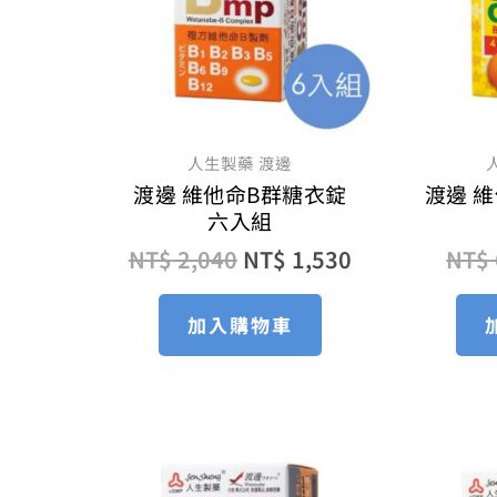
人生製藥 渡邊
渡邊 維他命B群糖衣錠
渡邊 維
六入組
NT$
2,040
NT$
1,530
NT$
加入購物車
原
目
始
前