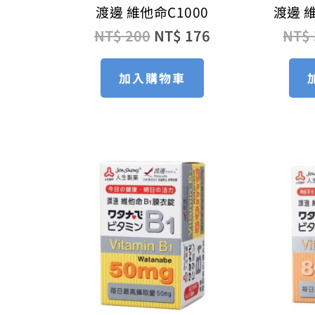
渡邊 維他命C1000
渡邊 
NT$
200
NT$
176
NT$
加入購物車
原
目
始
前
價
價
格：
格：
NT$ 330。
NT$ 264。