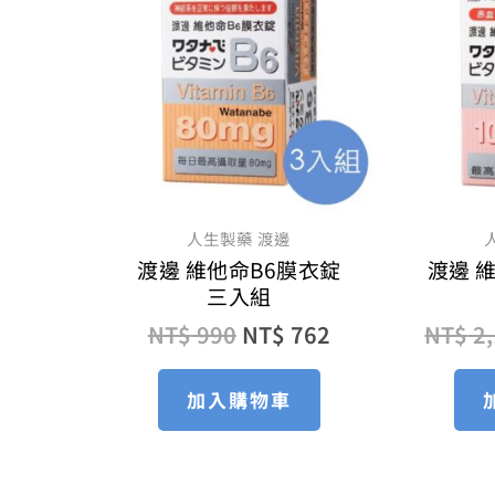
價
價
格：
格：
NT$ 990。
NT$ 762。
人生製藥 渡邊
渡邊 維他命B6膜衣錠
渡邊 
三入組
NT$
990
NT$
762
NT$
2,
加入購物車