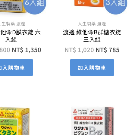
人生製藥 渡邊
人生製藥 渡邊
維他命D膜衣錠 六
渡邊 維他命B群糖衣錠
入組
三入組
800
NT$
1,350
NT$
1,020
NT$
785
加入購物車
加入購物車
原
目
原
目
始
前
始
前
價
價
價
價
格：
格：
格：
格：
NT$ 660。
NT$ 510。
NT$ 1,050。
NT$ 