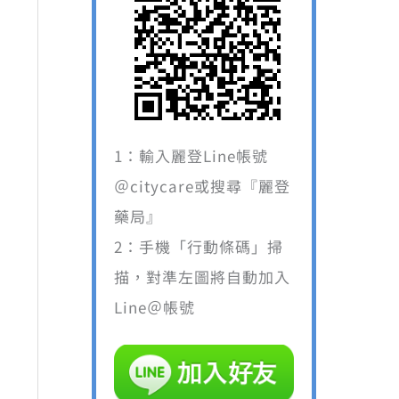
1：輸入麗登Line帳號
＠citycare或搜尋『麗登
280。
藥局』
2：手機「行動條碼」掃
描，對準左圖將自動加入
Line＠帳號