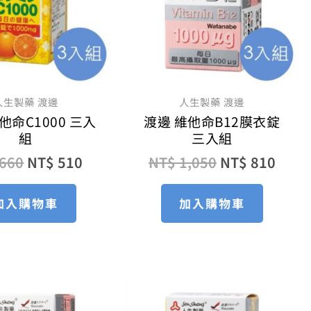
人生製藥 渡邊
人生製藥 渡邊
他命C1000 三入
渡邊 維他命B12膜衣錠
組
三入組
660
NT$
510
NT$
1,050
NT$
810
加入購物車
加入購物車
原
目
原
目
始
前
始
前