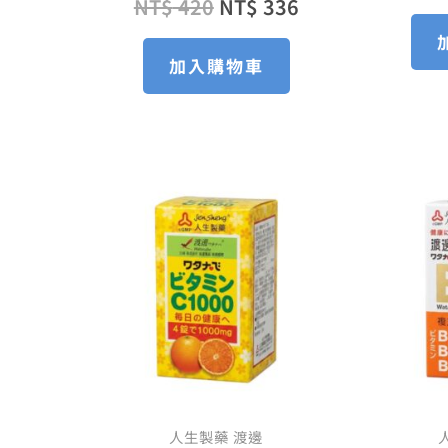
NT$
420
NT$
336
加入購物車
原
目
始
前
價
價
格：
格：
NT$ 200。
NT$ 176。
人生製藥 渡邊