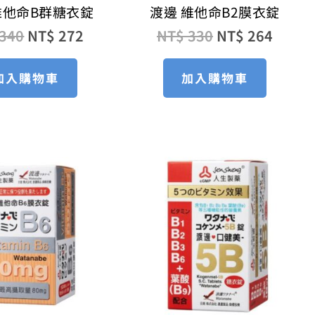
維他命B群糖衣錠
渡邊 維他命B2膜衣錠
340
NT$
272
NT$
330
NT$
264
加入購物車
加入購物車
原
目
原
目
始
前
始
前
價
價
價
價
格：
格：
格：
格：
NT$ 330。
NT$ 264。
NT$ 440。
NT$ 