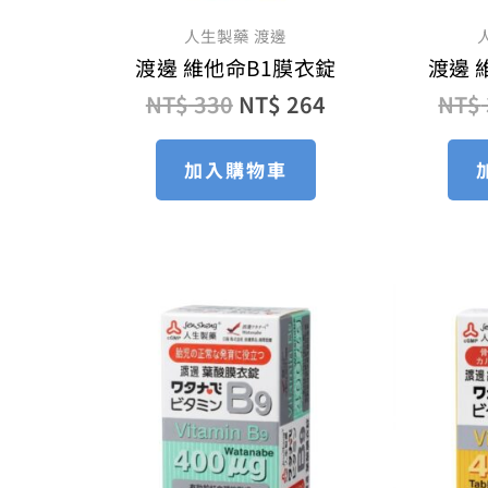
人生製藥 渡邊
渡邊 維他命B1膜衣錠
渡邊 
NT$
330
NT$
264
NT$
加入購物車
原
目
始
前
價
價
格：
格：
NT$ 300。
NT$ 240。