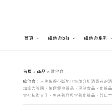
依
跳
熱
至
銷
主
度
要
排
內
序
容
首頁
維他命b群
維他命系列
首頁
商品
維他命
維他命
：人生製藥不斷地收集並分析消費者的消
加拿大等國，慎選優良藥品、保健食品、化粧
會社技術合作，生產藥品與含藥化粧品，與日