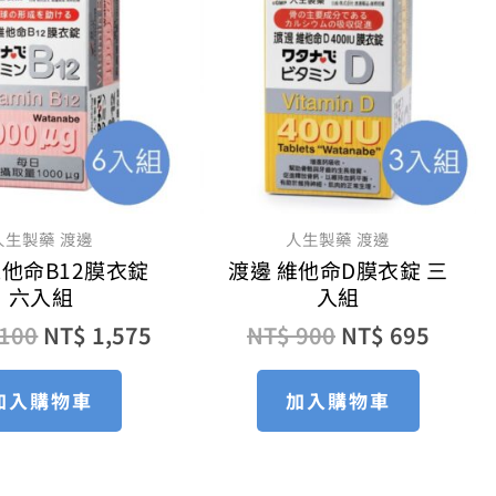
價
價
價
價
格：
格：
格：
格：
NT$ 2,100。
NT$ 1,575。
NT$ 900。
NT$ 
人生製藥 渡邊
人生製藥 渡邊
維他命B12膜衣錠
渡邊 維他命D膜衣錠 三
六入組
入組
100
NT$
1,575
NT$
900
NT$
695
加入購物車
加入購物車