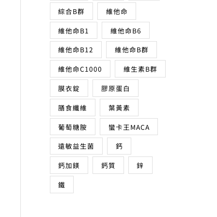
綜合B群
維他命
維他命B1
維他命B6
維他命B12
維他命B群
維他命C1000
維生素B群
膜衣錠
膠原蛋白
膳食纖維
葉黃素
葡萄糖胺
蠻卡王MACA
遠敏益生菌
鈣
鈣加鎂
鈣質
鋅
鐵
810。