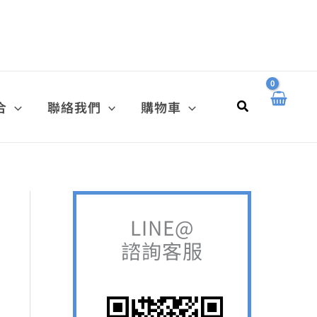
搜
尋
關
鍵
搜
合
聯絡我們
購物車
字
尋
:
LINE@
諮詢客服