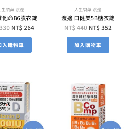
人生製藥 渡邊
人生製藥 渡邊
維他命B6膜衣錠
渡邊 口健美5B糖衣錠
330
NT$
264
NT$
440
NT$
352
加入購物車
加入購物車
原
目
原
目
始
前
始
前
價
價
價
價
格：
格：
格：
格：
NT$ 1,800。
NT$ 1,350。
NT$ 1,020。
NT$ 