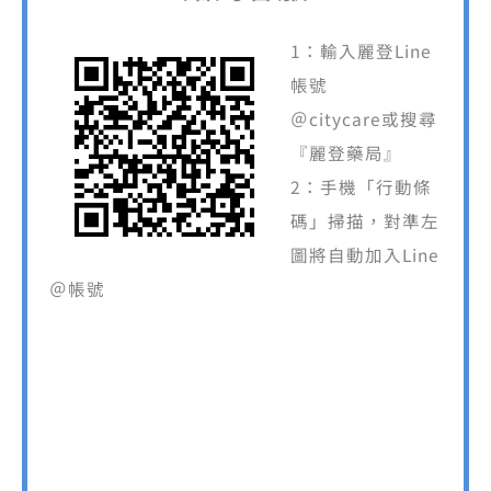
1：輸入麗登Line
帳號
＠citycare或搜尋
『麗登藥局』
2：手機「行動條
碼」掃描，對準左
圖將自動加入Line
＠帳號
營業服務時間
平日上班時間