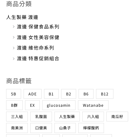
渡邊 保健食品系列
渡邊 女性美容保健
渡邊 維他命系列
渡邊 特惠促銷組合
商品標籤
5B
ADE
B1
B2
B6
B12
B群
EX
glucosamin
Watanabe
三入組
乳酸菌
人生製藥
六入組
南瓜籽
南美洲
口健美
山桑子
檸檬酸鈣
水解膠原蛋白
渡邊
渡邊製藥
益生菌
紅麴
納豆
綜合B群
維他命
維他命B1