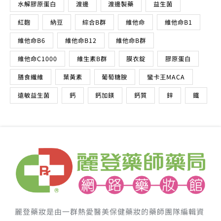
維他命B6
維他命B12
維他命B群
維他命C1000
維生素B群
膜衣錠
膠原蛋白
膳食纖維
葉黃素
葡萄糖胺
蠻卡王MACA
遠敏益生菌
鈣
鈣加鎂
鈣質
鋅
鐵
麗登藥妝是由一群熱愛醫美保健藥妝的藥師團隊編輯資
料與文章，麗登網路藥妝館由專業的藥師團隊經營，上
萬件藥妝保健產品滿足妳的各種需求。