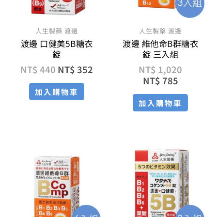
人生製藥 渡邊
人生製藥 渡邊
渡邊 口健美5B糖衣
渡邊 維他命B群糖衣
錠
錠 三入組
NT$
440
NT$
352
NT$
1,020
NT$
785
加入購物車
加入購物車
原
目
原
目
始
前
始
前
價
價
價
價
格：
格：
格：
格：
NT$ 2,040。
NT$ 1,530。
NT$ 1,
NT$ 1,