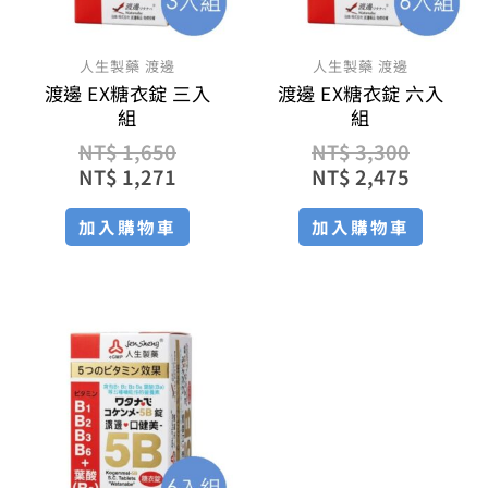
人生製藥 渡邊
人生製藥 渡邊
渡邊 EX糖衣錠 三入
渡邊 EX糖衣錠 六入
組
組
NT$
1,650
NT$
3,300
NT$
1,271
NT$
2,475
加入購物車
加入購物車
原
目
始
前
價
價
格：
格：
NT$ 2,640。
NT$ 1,980。