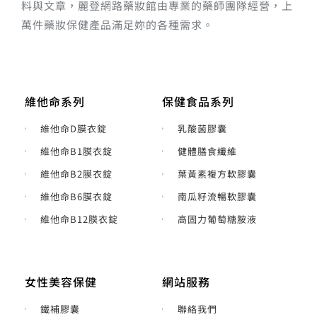
維他命系列
保健食品系列
維他命D膜衣錠
乳酸菌膠囊
維他命B1膜衣錠
健體膳食纖維
維他命B2膜衣錠
葉黃素複方軟膠囊
維他命B6膜衣錠
南瓜籽流暢軟膠囊
維他命B12膜衣錠
高固力葡萄糖胺液
女性美容保健
網站服務
鐵補膠囊
聯絡我們
素肌美容細粒
隱私權政策
綜合B群+鐵糖衣錠
付款方式說明