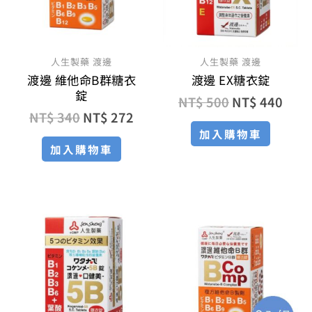
人生製藥 渡邊
人生製藥 渡邊
渡邊 維他命B群糖衣
渡邊 EX糖衣錠
錠
NT$
500
NT$
440
NT$
340
NT$
272
加入購物車
加入購物車
原
目
目
原
始
前
前
始
價
價
價
價
格：
格：
格：
格：
NT$ 440。
NT$ 352。
NT$ 785
NT$ 1,