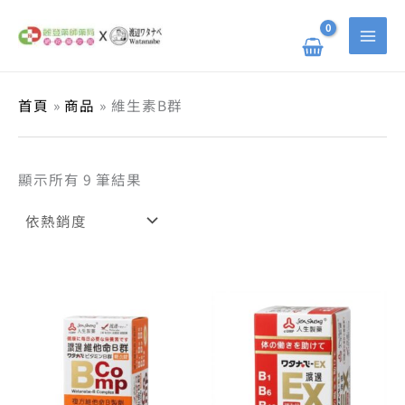
依
跳
搜
熱
至
銷
主
尋
度
要
排
關
內
序
容
鍵
首頁
商品
維生素B群
字
:
顯示所有 9 筆結果
原
目
原
目
始
前
始
前
價
價
價
價
格：
格：
格：
格：
NT$ 340。
NT$ 272。
NT$ 500。
NT$