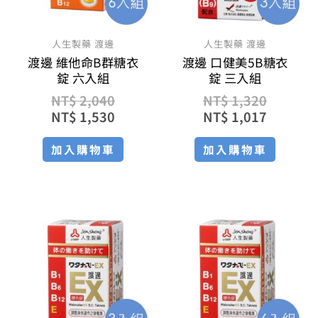
人生製藥 渡邊
人生製藥 渡邊
渡邊 維他命B群糖衣
渡邊 口健美5B糖衣
錠 六入組
錠 三入組
NT$
2,040
NT$
1,320
NT$
1,530
NT$
1,017
加入購物車
加入購物車
原
目
原
目
始
前
始
前
價
價
價
價
格：
格：
格：
格：
NT$ 1,650。
NT$ 1,271。
NT$ 3,
NT$ 2,