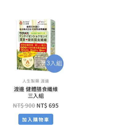
原
目
始
前
價
價
格：
格：
NT$ 900。
NT$ 695。
人生製藥 渡邊
渡邊 健體膳食纖維
三入組
NT$
900
NT$
695
加入購物車