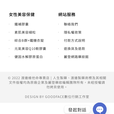
女性美容保健
網站服務
鐵補膠囊
聯絡我們
素肌美容細粒
隱私權政策
綜合B群+鐵糖衣錠
付款方式說明
元氣美容Q10軟膠囊
退換貨及退款
健固水解膠原蛋白
麗登網路藥妝館
© 2022 渡邊維他命專賣店 | 人生製藥、渡邊製藥商標及其相關
文件版權均為原廠企業及麗登藥妝編輯團隊所有，未經授權請
勿拷貝使用。
DESIGN BY GOODFACE數位行銷工作室
發起對話