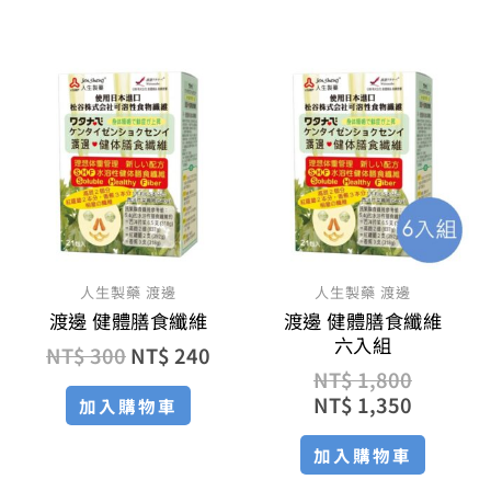
原
目
原
目
始
前
始
前
價
價
價
價
格：
格：
格：
格：
NT$ 300。
NT$ 240。
NT$ 1,
NT$ 1,
人生製藥 渡邊
人生製藥 渡邊
渡邊 健體膳食纖維
渡邊 健體膳食纖維
六入組
NT$
300
NT$
240
NT$
1,800
NT$
1,350
加入購物車
加入購物車