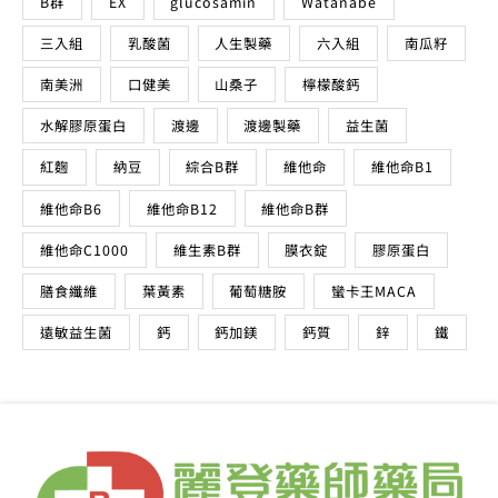
B群
EX
glucosamin
Watanabe
三入組
乳酸菌
人生製藥
六入組
南瓜籽
南美洲
口健美
山桑子
檸檬酸鈣
水解膠原蛋白
渡邊
渡邊製藥
益生菌
紅麴
納豆
綜合B群
維他命
維他命B1
維他命B6
維他命B12
維他命B群
維他命C1000
維生素B群
膜衣錠
膠原蛋白
膳食纖維
葉黃素
葡萄糖胺
蠻卡王MACA
遠敏益生菌
鈣
鈣加鎂
鈣質
鋅
鐵