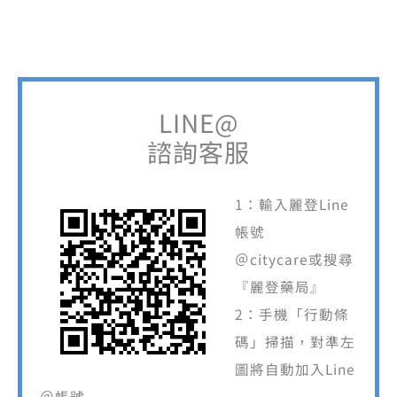
LINE@
諮詢客服
1：輸入麗登Line
帳號
＠citycare或搜尋
『麗登藥局』
2：手機「行動條
碼」掃描，對準左
圖將自動加入Line
＠帳號