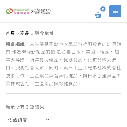
依
跳
搜
熱
至
銷
主
尋
度
要
排
關
內
序
容
鍵
首頁
商品
膳食纖維
字
膳食纖維
：人生製藥不斷地收集並分析消費者的消費傾
:
向,作為開發新製品的依據,並自日本、美國、韓國、加
拿大等國，慎選優良藥品、保健食品、化粧品輸入進
口，服務社會大眾。同時，與日本近江兄弟社株式會社
技術合作，生產藥品與含藥化粧品，與日本渡邊藥品工
業株式會社，生產藥品與保健食品。
顯示所有 3 筆結果