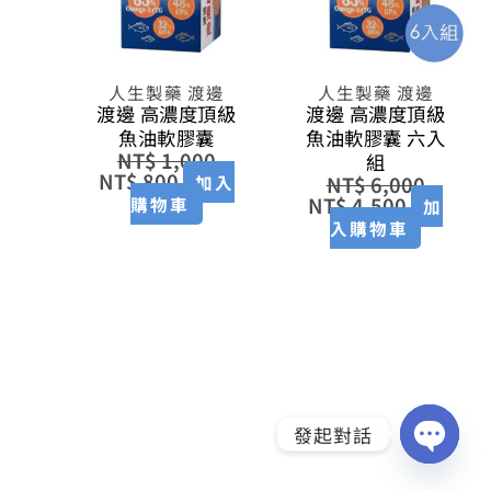
人生製藥 渡邊
人生製藥 渡邊
渡邊 高濃度頂級
渡邊 高濃度頂級
魚油軟膠囊
魚油軟膠囊 六入
NT$
1,000
組
NT$
800
加入
NT$
6,000
NT$
4,500
購物車
加
入購物車
原
目
始
前
價
價
格：
格：
NT$ 3,000。
NT$ 2,310。
發起對話
OPEN
CHATY