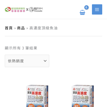
跳
依
搜
至
熱
主
銷
尋
要
度
關
內
排
容
序
鍵
首頁
商品
高濃度頂級魚油
字
:
顯示所有 3 筆結果
原
目
原
目
始
前
始
前
價
價
價
價
格：
格：
格：
格：
NT$ 1,000。
NT$ 800。
NT$ 6,000。
NT$ 4,5