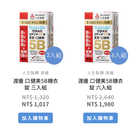
原
目
原
目
始
前
始
前
價
價
價
價
格：
格：
格：
格：
NT$ 1,320。
NT$ 1,017。
NT$ 2,
NT$ 1,
人生製藥 渡邊
人生製藥 渡邊
渡邊 口健美5B糖衣
渡邊 口健美5B糖衣
錠 三入組
錠 六入組
NT$
1,320
NT$
2,640
NT$
1,017
NT$
1,980
加入購物車
加入購物車