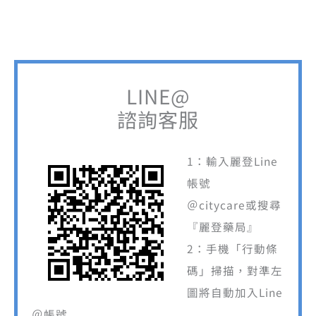
LINE@
諮詢客服
1：輸入麗登Line
帳號
＠citycare或搜尋
『麗登藥局』
2：手機「行動條
碼」掃描，對準左
圖將自動加入Line
＠帳號