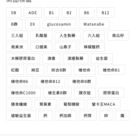
5B
ADE
B1
B2
B6
B12
B群
EX
glucosamin
Watanabe
三入組
乳酸菌
人生製藥
六入組
南瓜籽
南美洲
口健美
山桑子
檸檬酸鈣
水解膠原蛋白
渡邊
渡邊製藥
益生菌
紅麴
納豆
綜合B群
維他命
維他命B1
維他命B6
維他命B12
維他命B群
維他命C1000
維生素B群
膜衣錠
膠原蛋白
膳食纖維
葉黃素
葡萄糖胺
蠻卡王MACA
遠敏益生菌
鈣
鈣加鎂
鈣質
鋅
鐵