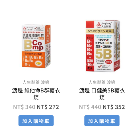
原
目
原
目
始
前
始
前
價
價
價
價
格：
格：
格：
格：
NT$ 340。
NT$ 272。
NT$ 440。
NT$
人生製藥 渡邊
人生製藥 渡邊
渡邊 維他命B群糖衣
渡邊 口健美5B糖衣
錠
錠
NT$
340
NT$
272
NT$
440
NT$
352
加入購物車
加入購物車