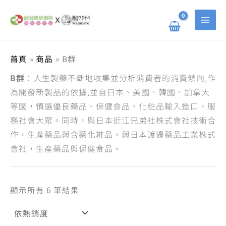
依
跳
搜
熱
至
銷
主
尋
度
要
排
關
內
序
容
鍵
首頁
商品
B群
字
B群
：人生製藥不斷地收集並分析消費者的消費傾向,作
:
為開發新製品的依據,並自日本、美國、韓國、加拿大
等國，慎選優良藥品、保健食品、化粧品輸入進口，服
務社會大眾。同時，與日本近江兄弟社株式會社技術合
作，生產藥品與含藥化粧品，與日本渡邊藥品工業株式
會社，生產藥品與保健食品。
顯示所有 6 筆結果