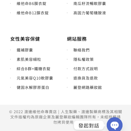
維他命B6膜衣錠
南瓜籽流暢軟膠囊
維他命B12膜衣錠
高固力葡萄糖胺液
女性美容保健
網站服務
鐵補膠囊
聯絡我們
素肌美容細粒
隱私權政策
綜合B群+鐵糖衣錠
付款方式說明
元氣美容Q10軟膠囊
退換貨及退款
健固水解膠原蛋白
麗登網路藥妝館
© 2022 渡邊維他命專賣店 | 人生製藥、渡邊製藥商標及其相關
文件版權均為原廠企業及麗登藥妝編輯團隊所有，未經授權請
勿拷貝使用。
發起對話