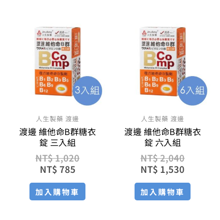
目
原
原
目
前
始
始
前
價
價
價
價
格：
格：
格：
格：
NT$ 785。
NT$ 1,020。
NT$ 2,
NT$ 1,
人生製藥 渡邊
人生製藥 渡邊
渡邊 維他命B群糖衣
渡邊 維他命B群糖衣
錠 三入組
錠 六入組
NT$
1,020
NT$
2,040
NT$
785
NT$
1,530
加入購物車
加入購物車