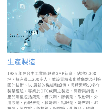
生產製造
1985 年在台中工業區興建GMP新廠，佔地2,300
坪，擁有員工200多人，並設置精密化驗儀器及引進
國外技術、以 最新的機械和設備，憑藉累積50多年
製藥經驗，專業於OTC成藥之製造、開發與銷售，
產品劑型包括錠劑、糖衣劑、膠囊劑、散粉劑、外
用液劑、內服液劑、軟膏劑、點眼劑、膏布劑、紗
布劑、膜衣錠、急救箱、保健箱、化粧品、維他