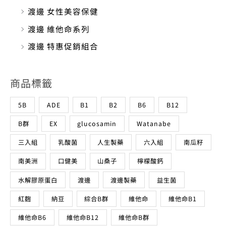
渡邊 女性美容保健
渡邊 維他命系列
渡邊 特惠促銷組合
商品標籤
5B
ADE
B1
B2
B6
B12
B群
EX
glucosamin
Watanabe
三入組
乳酸菌
人生製藥
六入組
南瓜籽
南美洲
口健美
山桑子
檸檬酸鈣
水解膠原蛋白
渡邊
渡邊製藥
益生菌
紅麴
納豆
綜合B群
維他命
維他命B1
維他命B6
維他命B12
維他命B群