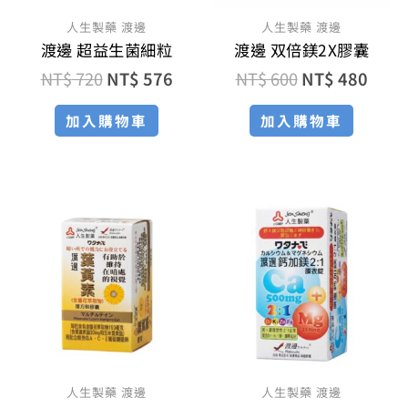
人生製藥 渡邊
人生製藥 渡邊
渡邊 超益生菌細粒
渡邊 双倍鎂2X膠囊
NT$
720
NT$
576
NT$
600
NT$
480
加入購物車
加入購物車
原
目
原
目
始
前
始
前
價
價
價
價
格：
格：
格：
格：
NT$ 700。
NT$ 560。
NT$ 560。
NT$ 
人生製藥 渡邊
人生製藥 渡邊