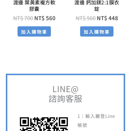
渡邊 葉黃素複方軟
渡邊 鈣加鎂2:1膜衣
膠囊
錠
NT$
700
NT$
560
NT$
560
NT$
448
加入購物車
加入購物車
LINE@
諮詢客服
1：輸入麗登Line
帳號