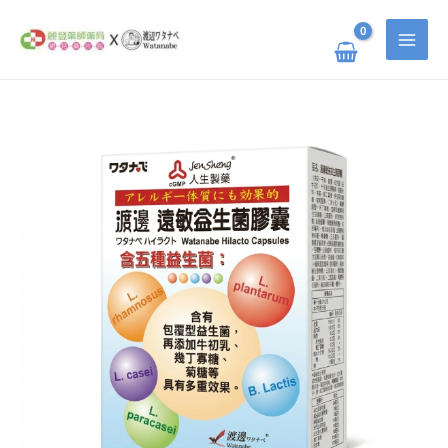
跳
搜
至
主
尋
要
關
內
容
鍵
渡
原
目
邊
字
遠
敏
:
益
始
前
生
菌
膠
價
價
囊
數
量
格：
格：
NT$ 900。
NT$ 720。