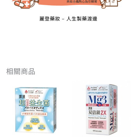
麗登藥妝 – 人生製藥渡邊
相關商品
原
目
原
目
始
前
始
前
價
價
價
價
格：
格：
格：
格：
NT$ 720。
NT$ 576。
NT$ 600。
NT$ 