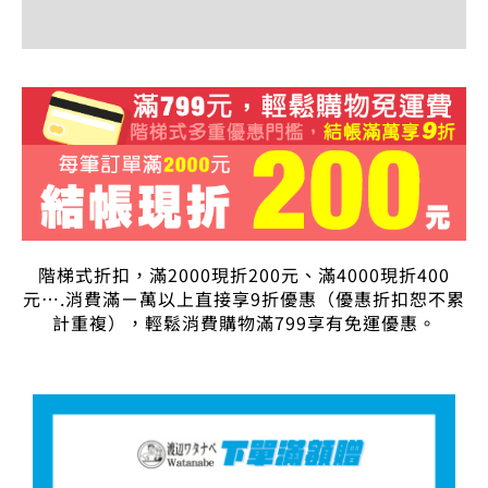
評價 (0)
階梯式折扣，滿2000現折200元、滿4000現折400
元….消費滿ㄧ萬以上直接享9折優惠（優惠折扣恕不累
計重複），輕鬆消費購物滿799享有免運優惠。