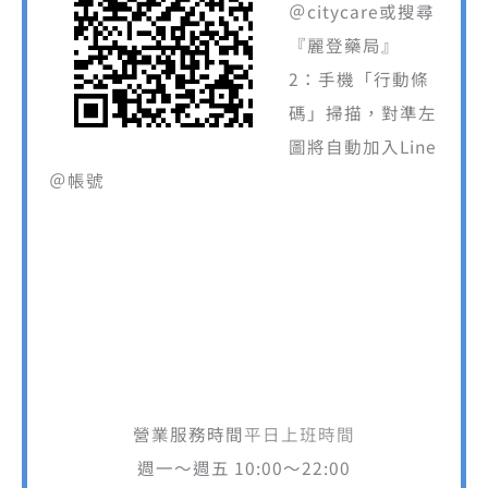
＠citycare或搜尋
『麗登藥局』
2：手機「行動條
碼」掃描，對準左
圖將自動加入Line
＠帳號
營業服務時間
平日上班時間
週一～週五 10:00～22:00