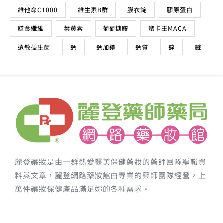
維他命C1000
維生素B群
膜衣錠
膠原蛋白
膳食纖維
葉黃素
葡萄糖胺
蠻卡王MACA
遠敏益生菌
鈣
鈣加鎂
鈣質
鋅
鐵
麗登藥妝是由一群熱愛醫美保健藥妝的藥師團隊編輯資
料與文章，麗登網路藥妝館由專業的藥師團隊經營，上
萬件藥妝保健產品滿足妳的各種需求。