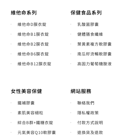
維他命系列
保健食品系列
維他命D膜衣錠
乳酸菌膠囊
維他命B1膜衣錠
健體膳食纖維
維他命B2膜衣錠
葉黃素複方軟膠囊
維他命B6膜衣錠
南瓜籽流暢軟膠囊
維他命B12膜衣錠
高固力葡萄糖胺液
女性美容保健
網站服務
鐵補膠囊
聯絡我們
素肌美容細粒
隱私權政策
綜合B群+鐵糖衣錠
付款方式說明
元氣美容Q10軟膠囊
退換貨及退款