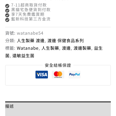
7-11超商取貨付款
黑貓宅急便貨到付款
享7天免費鑑賞期
藍新科技第三方金流
貨號:
watanabe54
分類:
人生製藥 渡邊
,
渡邊 保健食品系列
標籤:
Watanabe
,
人生製藥
,
渡邊
,
渡邊製藥
,
益生
菌
,
遠敏益生菌
安全結帳保證
描述
額外資訊