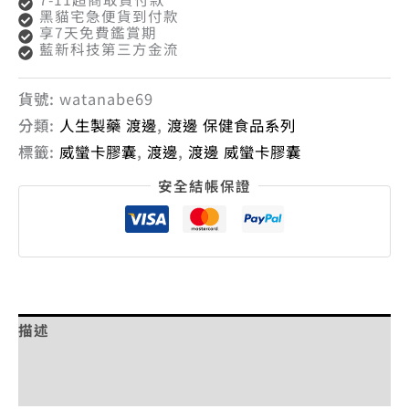
黑貓宅急便貨到付款
享7天免費鑑賞期
藍新科技第三方金流
貨號:
watanabe69
分類:
人生製藥 渡邊
,
渡邊 保健食品系列
標籤:
威蠻卡膠囊
,
渡邊
,
渡邊 威蠻卡膠囊
安全結帳保證
描述
額外資訊
評價 (0)