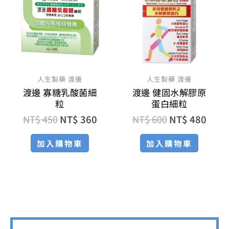
格：
格：
格：
格：
NT$ 450。
NT$ 360。
NT$ 600。
NT$ 
人生製藥 渡邊
人生製藥 渡邊
渡邊 寡糖乳酸菌細
渡邊 健固水解膠原
粒
蛋白細粒
NT$
450
NT$
360
NT$
600
NT$
480
加入購物車
加入購物車