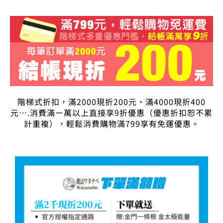
階梯式折扣，滿2000現折200元、滿4000現折400
元….消費滿ㄧ萬以上直接享9折優惠（優惠折扣恕不累
計重複），輕鬆消費購物滿799享有免運優惠。