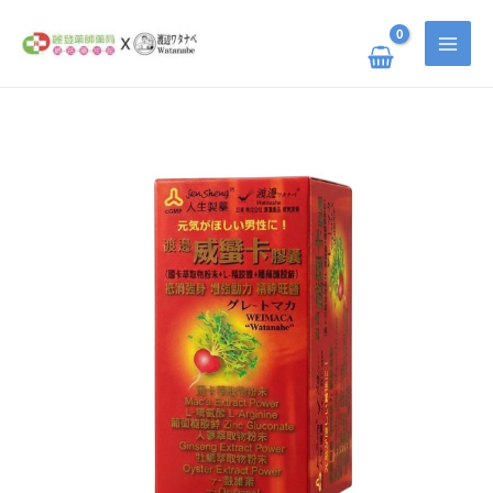
跳
搜
至
主
尋
要
關
內
容
鍵
渡
原
目
邊
字
威
蠻
:
卡
始
前
膠
囊
數
價
價
量
格：
格：
NT$ 760。
NT$ 608。