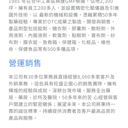
1985 年在台中工業區興建GMP新廠，佔地2,300
坪，擁有員工200多人，並設置精密化驗儀器及引進
國外技術、以 最新的機械和設備，憑藉累積50多年
製藥經驗，專業於OTC成藥之製造、開發與銷售，
產品劑型包括錠劑、糖衣劑、膠囊劑、散粉劑、外
用液劑、內服液劑、軟膏劑、點眼劑、膏布劑、紗
布劑、膜衣錠、急救箱、保健箱、化粧品、維他
命、保健食品等有500多種品項。
營運銷售
本公司有30多位業務員直接經營8,000多家客戶及
外銷業務 ，這些具有旺盛企圖心的銷售團隊，擁有
輝煌的經驗與成就，深耕台灣市場，服務全台藥
局、藥房、診所及醫院，50多年來的苦 心經營與客
戶間建立的緊密關係；展望未來，本公司將秉持一
貫的誠信標準，持續提供消費者及客戶最高品質的
產品與服務。