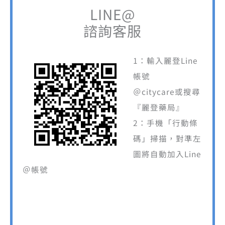
LINE@
諮詢客服
1：輸入麗登Line
帳號
＠citycare或搜尋
『麗登藥局』
2：手機「行動條
碼」掃描，對準左
圖將自動加入Line
＠帳號