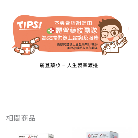
麗登藥妝 – 人生製藥渡邊
相關商品
原
目
原
目
始
前
始
前