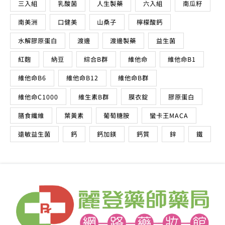
三入組
乳酸菌
人生製藥
六入組
南瓜籽
南美洲
口健美
山桑子
檸檬酸鈣
水解膠原蛋白
渡邊
渡邊製藥
益生菌
紅麴
納豆
綜合B群
維他命
維他命B1
維他命B6
維他命B12
維他命B群
維他命C1000
維生素B群
膜衣錠
膠原蛋白
膳食纖維
葉黃素
葡萄糖胺
蠻卡王MACA
遠敏益生菌
鈣
鈣加鎂
鈣質
鋅
鐵