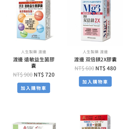
價
價
價
價
格：
格：
格：
格：
NT$ 900。
NT$ 720。
NT$ 600。
NT$ 
人生製藥 渡邊
人生製藥 渡邊
渡邊 遠敏益生菌膠
渡邊 双倍鎂2X膠囊
囊
NT$
600
NT$
480
NT$
900
NT$
720
加入購物車
加入購物車
原
目
原
目
始
前
始
前
價
價
價
價