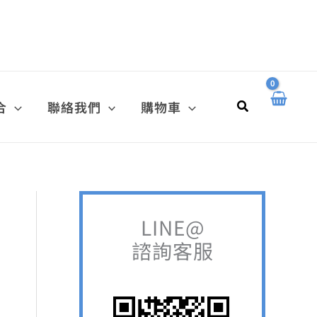
搜
尋
關
鍵
搜
合
聯絡我們
購物車
字
尋
:
LINE@
諮詢客服