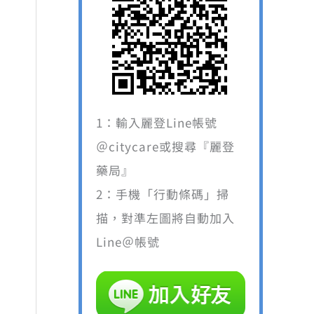
。
1：輸入麗登Line帳號
＠citycare或搜尋『麗登
藥局』
2：手機「行動條碼」掃
描，對準左圖將自動加入
Line＠帳號