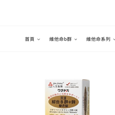
跳
至
主
要
內
容
首頁
維他命b群
維他命系列