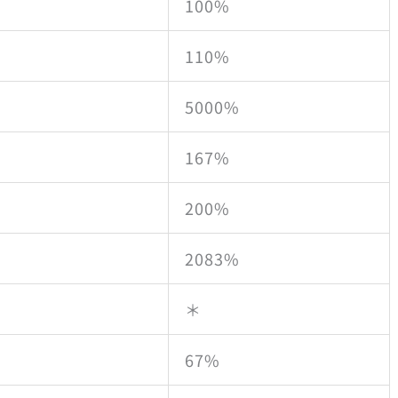
100%
110%
5000%
167%
200%
2083%
＊
67%