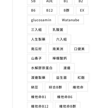
5B
ADE
B1
B2
B6
B12
B群
EX
glucosamin
Watanabe
三入組
乳酸菌
人生製藥
六入組
南瓜籽
南美洲
口健美
山桑子
檸檬酸鈣
水解膠原蛋白
渡邊
渡邊製藥
益生菌
紅麴
納豆
綜合B群
維他命
維他命B1
維他命B6
維他命B12
維他命B群