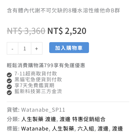
錠
六
含有體內代謝不可欠缺的8種水溶性維他命B群
入
格：
格：
組
數
NT$
3,360
NT$
2,520
量
NT$ 3,360。
NT$ 2,520
加入購物車
-
+
輕鬆消費購物滿799享有免運優惠
7-11超商取貨付款
黑貓宅急便貨到付款
享7天免費鑑賞期
藍新科技第三方金流
貨號:
Watanabe_SP11
分類:
人生製藥 渡邊
,
渡邊 特惠促銷組合
標籤:
Watanabe
,
人生製藥
,
六入組
,
渡邊
,
渡邊