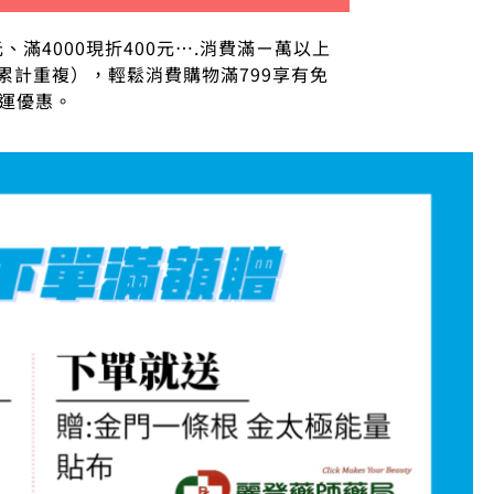
元、滿4000現折400元….消費滿ㄧ萬以上
累計重複），輕鬆消費購物滿799享有免
運優惠。