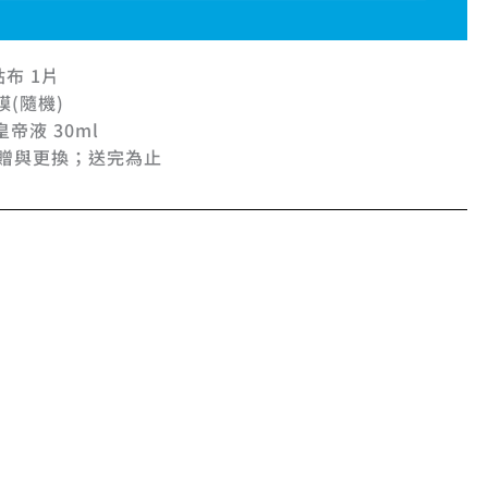
布 1片
膜(隨機)
皇帝液 30ml
贈與更換；送完為止