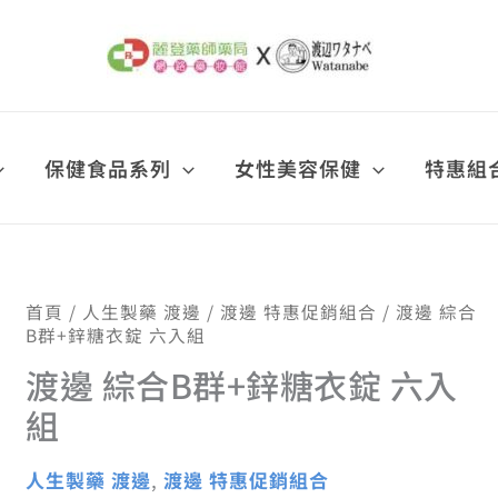
保健食品系列
女性美容保健
特惠組
渡
首頁
/
人生製藥 渡邊
/
渡邊 特惠促銷組合
/ 渡邊 綜合
原
目
邊
B群+鋅糖衣錠 六入組
綜
渡邊 綜合B群+鋅糖衣錠 六入
合
B
始
前
組
群
+鋅
糖
人生製藥 渡邊
,
渡邊 特惠促銷組合
價
價
衣