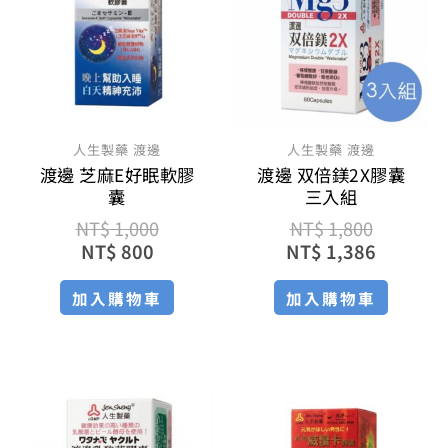
格：
格：
格：
格：
NT$ 800。
NT$ 1,000。
NT$ 1,8
NT$ 1,
人生製藥 渡邊
人生製藥 渡邊
渡邊 芝麻E好眠軟膠
渡邊 双倍鎂2X膠囊
囊
三入組
NT$
1,000
NT$
1,800
NT$
800
NT$
1,386
加入購物車
加入購物車
原
目
原
目
始
前
始
前
價
價
價
價