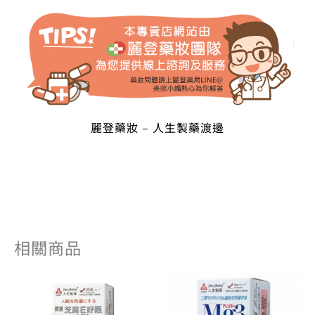
麗登藥妝 – 人生製藥渡邊
相關商品
目
原
原
目
前
始
始
前
價
價
價
價