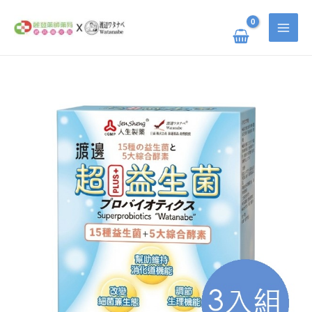
跳
搜
至
主
尋
要
關
內
容
鍵
渡
原
目
邊
字
超
益
:
生
始
前
菌
細
粒
價
價
三
入
組
數
格：
格：
量
NT$ 2,160。
NT$ 1,663。