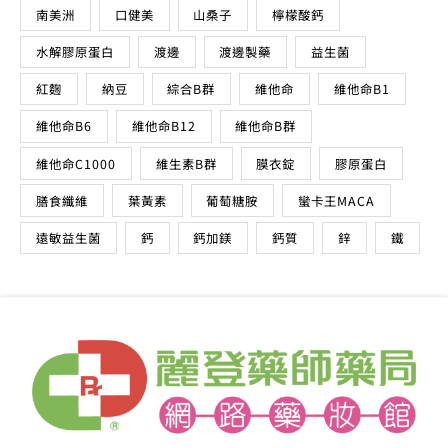
南美洲
口健美
山桑子
檸檬酸鈣
水解膠原蛋白
渡邊
渡邊製藥
益生菌
紅麴
納豆
綜合B群
維他命
維他命B1
維他命B6
維他命B12
維他命B群
維他命C1000
維生素B群
膜衣錠
膠原蛋白
膳食纖維
葉黃素
葡萄糖胺
蠻卡王MACA
遠敏益生菌
鈣
鈣加鎂
鈣質
鋅
鐵