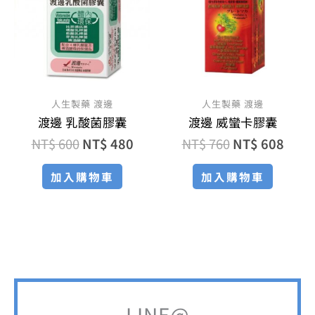
格：
格：
格：
格：
NT$ 600。
NT$ 480。
NT$ 760。
NT$ 
人生製藥 渡邊
人生製藥 渡邊
渡邊 乳酸菌膠囊
渡邊 威蠻卡膠囊
NT$
600
NT$
480
NT$
760
NT$
608
加入購物車
加入購物車
LINE@