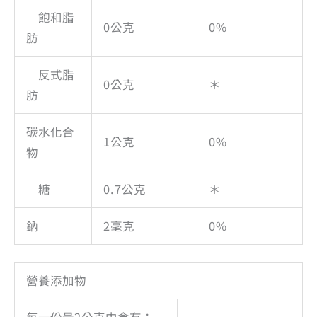
飽和脂
0公克
0%
肪
反式脂
0公克
＊
肪
碳水化合
1公克
0%
物
糖
0.7公克
＊
鈉
2毫克
0%
營養添加物