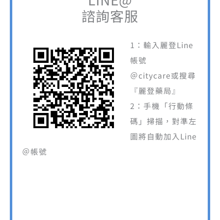
諮詢客服
1：輸入麗登Line
帳號
＠citycare或搜尋
『麗登藥局』
2：手機「行動條
碼」掃描，對準左
圖將自動加入Line
＠帳號