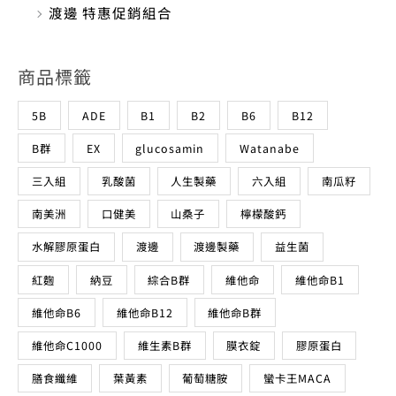
商品標籤
5B
ADE
B1
B2
B6
B12
B群
EX
glucosamin
Watanabe
三入組
乳酸菌
人生製藥
六入組
南瓜籽
南美洲
口健美
山桑子
檸檬酸鈣
水解膠原蛋白
渡邊
渡邊製藥
益生菌
紅麴
納豆
綜合B群
維他命
維他命B1
維他命B6
維他命B12
維他命B群
維他命C1000
維生素B群
膜衣錠
膠原蛋白
膳食纖維
葉黃素
葡萄糖胺
蠻卡王MACA
遠敏益生菌
鈣
鈣加鎂
鈣質
鋅
鐵