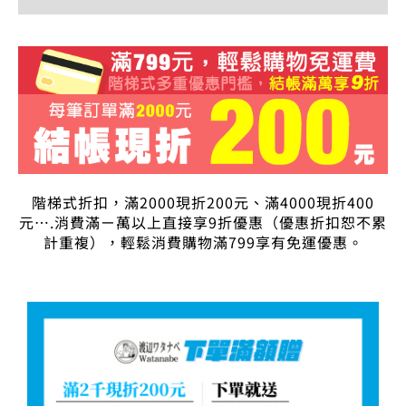
階梯式折扣，滿2000現折200元、滿4000現折400
元….消費滿ㄧ萬以上直接享9折優惠（優惠折扣恕不累
計重複），輕鬆消費購物滿799享有免運優惠。