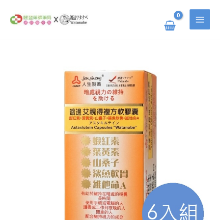
跳
搜
至
主
尋
要
關
內
容
鍵
渡
原
目
邊
字
艾
視
:
得
始
前
複
方
軟
價
價
膠
囊
六
入
格：
格：
組
數
量
NT$ 7,800。
NT$ 5,850。