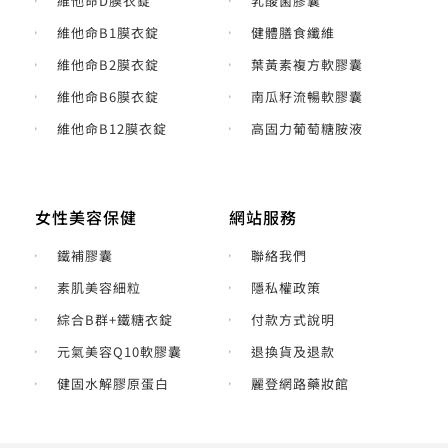
維他命B6膜衣錠
南瓜籽流暢軟膠囊
維他命B12膜衣錠
高固力葡萄糖胺液
女性美容保健
網站服務
鐵補膠囊
聯絡我們
素肌美容細粒
隱私權政策
綜合B群+鐵糖衣錠
付款方式說明
元氣美容Q10軟膠囊
退換貨及退款
健固水解膠原蛋白
麗登網路藥妝館
© 2022 渡邊維他命專賣店 | 人生製藥、渡邊製藥商標及其相關
文件版權均為原廠企業及麗登藥妝編輯團隊所有，未經授權請
勿拷貝使用。