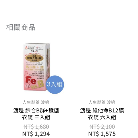
相關商品
原
目
原
目
始
前
始
前
價
價
價
價
格：
格：
格：
格：
NT$ 1,680。
NT$ 1,294。
NT$ 2,1
NT$ 1,
人生製藥 渡邊
人生製藥 渡邊
渡邊 綜合B群+鐵糖
渡邊 維他命B12膜
衣錠 三入組
衣錠 六入組
NT$
1,680
NT$
2,100
NT$
1,294
NT$
1,575