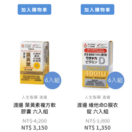
加入購物車
加入購物車
原
目
原
目
始
前
始
前
價
價
價
價
格：
格：
格：
格：
NT$ 4,200。
NT$ 3,150。
NT$ 1,8
NT$ 1,
人生製藥 渡邊
人生製藥 渡邊
渡邊 葉黃素複方軟
渡邊 維他命D膜衣
膠囊 六入組
錠 六入組
NT$
4,200
NT$
1,800
NT$
3,150
NT$
1,350