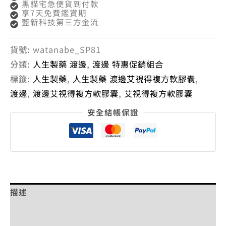
黑貓宅急便貨到付款
享7天免費鑑賞期
藍新科技第三方金流
貨號:
watanabe_SP81
分類:
人生製藥 渡邊
,
渡邊 特惠促銷組合
標籤:
人生製藥
,
人生製藥 渡邊艾視得複方軟膠囊
,
渡邊
,
渡邊艾視得複方軟膠囊
,
艾視得複方軟膠囊
安全結帳保證
描述
額外資訊
評價 (0)