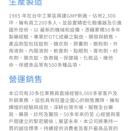
生產製造
1985 年在台中工業區興建GMP新廠，佔地2,300
坪，擁有員工200多人，並設置精密化驗儀器及引進
國外技術、以 最新的機械和設備，憑藉累積50多年
製藥經驗，專業於OTC成藥之製造、開發與銷售，
產品劑型包括錠劑、糖衣劑、膠囊劑、散粉劑、外
用液劑、內服液劑、軟膏劑、點眼劑、膏布劑、紗
布劑、膜衣錠、急救箱、保健箱、化粧品、維他
命、保健食品等有500多種品項。
營運銷售
本公司有30多位業務員直接經營8,000多家客戶及
外銷業務 ，這些具有旺盛企圖心的銷售團隊，擁有
輝煌的經驗與成就，深耕台灣市場，服務全台藥
局、藥房、診所及醫院，50多年來的苦 心經營與客
戶間建立的緊密關係；展望未來，本公司將秉持一
貫的誠信標準，持續提供消費者及客戶最高品質的