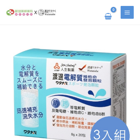
跳
搜
至
主
尋
要
關
內
容
鍵
渡
原
目
邊
字
電
解
:
質
始
前
維
他
命
價
價
發
泡
顆
粒
格：
格：
三
入
組
NT$ 1,350。
NT$ 1,040。
數
量