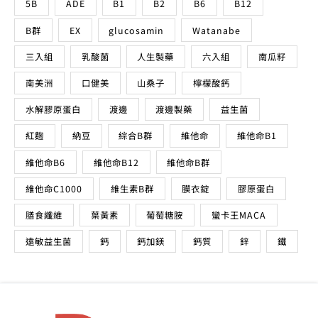
5B
ADE
B1
B2
B6
B12
B群
EX
glucosamin
Watanabe
三入組
乳酸菌
人生製藥
六入組
南瓜籽
南美洲
口健美
山桑子
檸檬酸鈣
水解膠原蛋白
渡邊
渡邊製藥
益生菌
紅麴
納豆
綜合B群
維他命
維他命B1
維他命B6
維他命B12
維他命B群
維他命C1000
維生素B群
膜衣錠
膠原蛋白
膳食纖維
葉黃素
葡萄糖胺
蠻卡王MACA
遠敏益生菌
鈣
鈣加鎂
鈣質
鋅
鐵