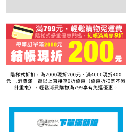
評價 (0)
階梯式折扣，滿2000現折200元、滿4000現折400
元….消費滿ㄧ萬以上直接享9折優惠（優惠折扣恕不累
計重複），輕鬆消費購物滿799享有免運優惠。