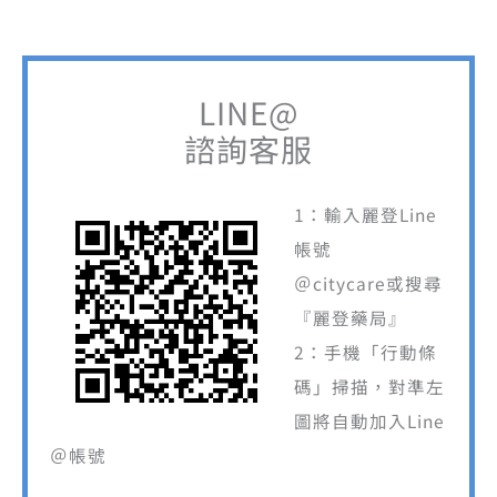
LINE@
諮詢客服
1：輸入麗登Line
帳號
＠citycare或搜尋
『麗登藥局』
2：手機「行動條
碼」掃描，對準左
圖將自動加入Line
＠帳號