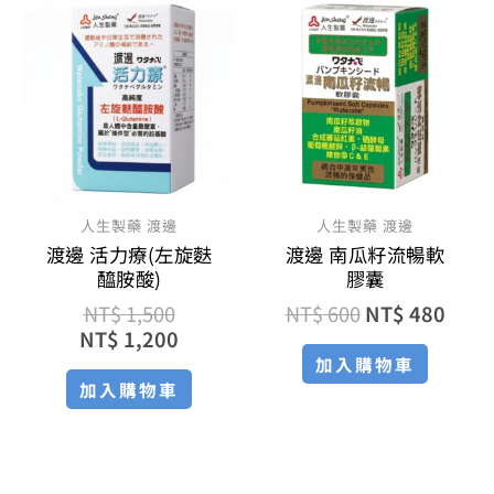
始
前
始
前
價
價
價
價
格：
格：
格：
格：
NT$ 1,500。
NT$ 1,200。
NT$ 600。
NT$ 
人生製藥 渡邊
人生製藥 渡邊
渡邊 活力療(左旋麩
渡邊 南瓜籽流暢軟
醯胺酸)
膠囊
NT$
1,500
NT$
600
NT$
480
NT$
1,200
加入購物車
加入購物車