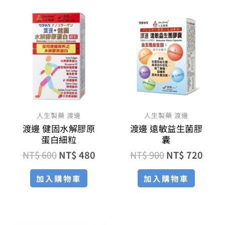
原
目
原
目
始
前
始
前
價
價
價
價
格：
格：
格：
格：
NT$ 600。
NT$ 480。
NT$ 900。
NT$ 
人生製藥 渡邊
人生製藥 渡邊
渡邊 健固水解膠原
渡邊 遠敏益生菌膠
蛋白細粒
囊
NT$
600
NT$
480
NT$
900
NT$
720
加入購物車
加入購物車
原
目
原
目