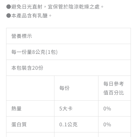
●避免日光直射，宜保管於陰涼乾燥之處。
●本產品含有乳醣。
營養標示
每一份量8公克(1包)
本包裝含20份
每日參考
每份
值百分比
熱量
5大卡
0%
蛋白質
0.1公克
0%