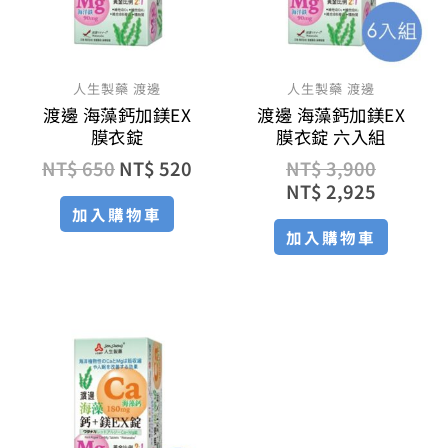
人生製藥 渡邊
人生製藥 渡邊
渡邊 海藻鈣加鎂EX
渡邊 海藻鈣加鎂EX
膜衣錠
膜衣錠 六入組
NT$
650
NT$
520
NT$
3,900
NT$
2,925
加入購物車
加入購物車
原
目
始
前
價
價
格：
格：
NT$ 1,950。
NT$ 1,500。