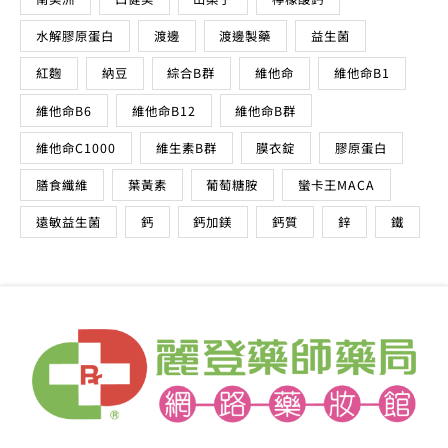
維他命B6
維他命B12
維他命B群
維他命C1000
維生素B群
膜衣錠
膠原蛋白
膳食纖維
葉黃素
葡萄糖胺
蠻卡王MACA
遠敏益生菌
鈣
鈣加鎂
鈣質
鋅
鐵
麗登藥妝是由一群熱愛醫美保健藥妝的藥師團隊編輯資
料與文章，麗登網路藥妝館由專業的藥師團隊經營，上
萬件藥妝保健產品滿足妳的各種需求。