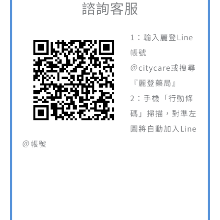
諮詢客服
1：輸入麗登Line
帳號
＠citycare或搜尋
『麗登藥局』
2：手機「行動條
碼」掃描，對準左
圖將自動加入Line
＠帳號
營業服務時間
平日上班時間