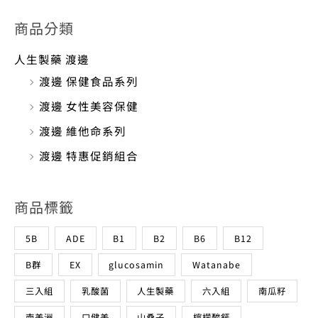
人生製藥 渡邊
渡邊 保健食品系列
渡邊 女性美容保健
渡邊 維他命系列
渡邊 特惠促銷組合
商品標籤
5B
ADE
B1
B2
B6
B12
B群
EX
glucosamin
Watanabe
三入組
乳酸菌
人生製藥
六入組
南瓜籽
南美洲
口健美
山桑子
檸檬酸鈣
水解膠原蛋白
渡邊
渡邊製藥
益生菌
紅麴
納豆
綜合B群
維他命
維他命B1