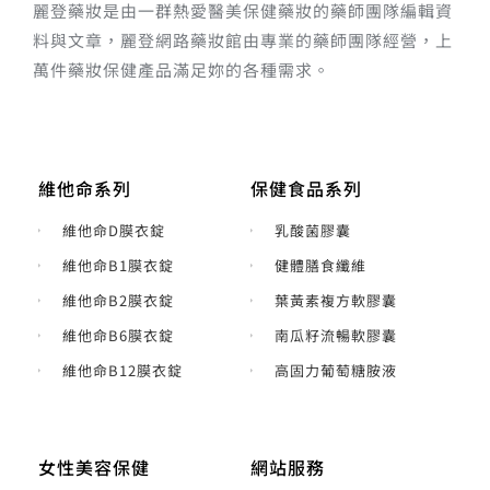
維他命系列
保健食品系列
維他命D膜衣錠
乳酸菌膠囊
維他命B1膜衣錠
健體膳食纖維
維他命B2膜衣錠
葉黃素複方軟膠囊
維他命B6膜衣錠
南瓜籽流暢軟膠囊
維他命B12膜衣錠
高固力葡萄糖胺液
女性美容保健
網站服務
鐵補膠囊
聯絡我們
素肌美容細粒
隱私權政策