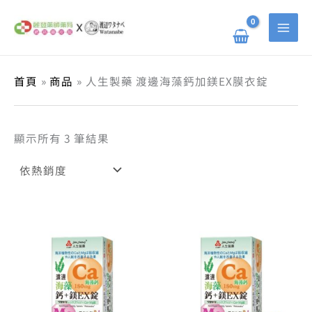
依
跳
搜
熱
至
銷
主
尋
度
要
排
關
內
序
容
鍵
首頁
商品
人生製藥 渡邊海藻鈣加鎂EX膜衣錠
字
:
顯示所有 3 筆結果
原
目
原
目
始
前
始
前
價
價
價
價
格：
格：
格：
格：
NT$ 650。
NT$ 520。
NT$ 3,
NT$ 2,