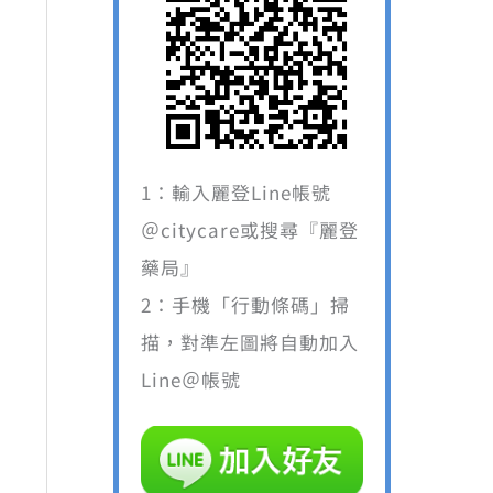
1：輸入麗登Line帳號
＠citycare或搜尋『麗登
 1,294。
藥局』
2：手機「行動條碼」掃
描，對準左圖將自動加入
Line＠帳號