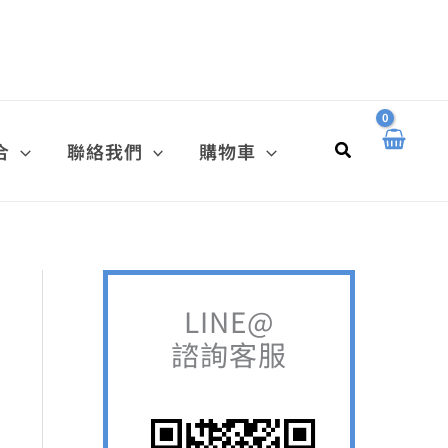
搜
尋
關
鍵
搜
合
聯絡我們
購物車
字
尋
:
LINE@
諮詢客服