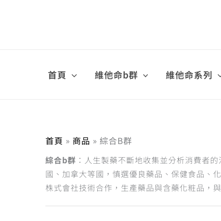
依
跳
熱
至
銷
主
度
要
排
內
序
容
首頁
維他命b群
維他命系列
首頁
商品
綜合B群
綜合b群
：人生製藥不斷地收集並分析消費者的
國、加拿大等國，慎選優良藥品、保健食品、
株式會社技術合作，生產藥品與含藥化粧品，