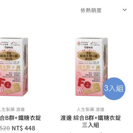
原
目
原
目
始
前
始
前
價
價
價
價
格：
格：
格：
格：
NT$ 520。
NT$ 448。
NT$ 1,680。
NT$
人生製藥 渡邊
人生製藥 渡邊
綜合B群+鐵糖衣錠
渡邊 綜合B群+鐵糖衣錠
三入組
520
NT$
448