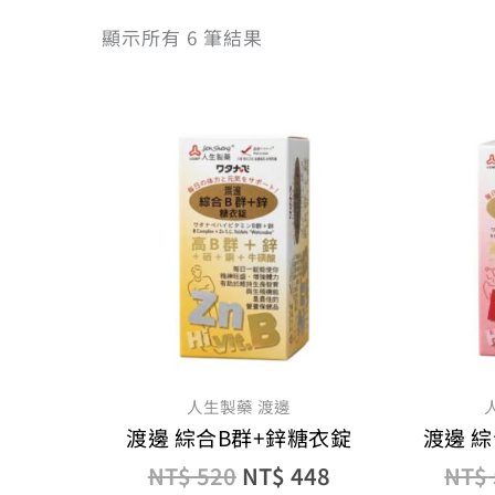
顯示所有 6 筆結果
原
目
始
前
價
價
格：
格：
NT$ 520。
NT$ 448。
人生製藥 渡邊
渡邊 綜合B群+鋅糖衣錠
渡邊 
NT$
520
NT$
448
NT$