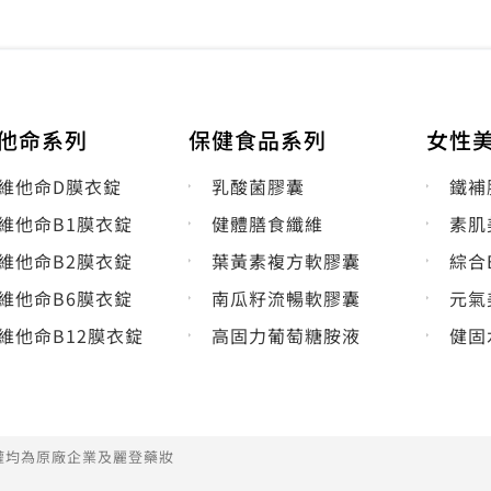
他命系列
保健食品系列
女性
維他命D膜衣錠
乳酸菌膠囊
鐵補
維他命B1膜衣錠
健體膳食纖維
素肌
維他命B2膜衣錠
葉黃素複方軟膠囊
綜合
維他命B6膜衣錠
南瓜籽流暢軟膠囊
元氣
維他命B12膜衣錠
高固力葡萄糖胺液
健固
版權均為原廠企業及麗登藥妝