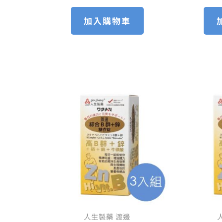
加入購物車
原
目
始
前
價
價
格：
格：
NT$ 1,680。
NT$ 1,294。
人生製藥 渡邊