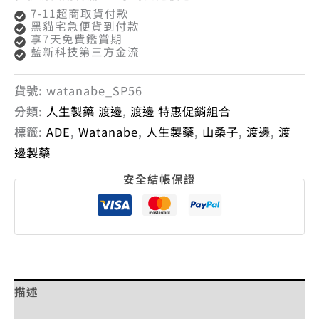
7-11超商取貨付款
黑貓宅急便貨到付款
享7天免費鑑賞期
藍新科技第三方金流
貨號:
watanabe_SP56
分類:
人生製藥 渡邊
,
渡邊 特惠促銷組合
標籤:
ADE
,
Watanabe
,
人生製藥
,
山桑子
,
渡邊
,
渡
邊製藥
安全結帳保證
描述
額外資訊