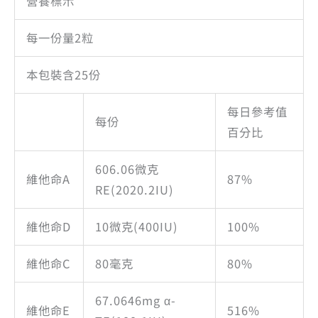
營養標示
每一份量2粒
本包裝含25份
每日參考值
每份
百分比
606.06微克
維他命A
87%
RE(2020.2IU)
維他命D
10微克(400IU)
100%
維他命C
80毫克
80%
67.0646mg α-
維他命E
516%