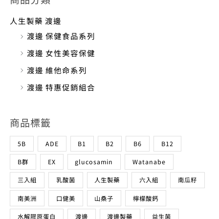
人生製藥 渡邊
渡邊 保健食品系列
渡邊 女性美容保健
渡邊 維他命系列
渡邊 特惠促銷組合
商品標籤
5B
ADE
B1
B2
B6
B12
B群
EX
glucosamin
Watanabe
三入組
乳酸菌
人生製藥
六入組
南瓜籽
南美洲
口健美
山桑子
檸檬酸鈣
水解膠原蛋白
渡邊
渡邊製藥
益生菌