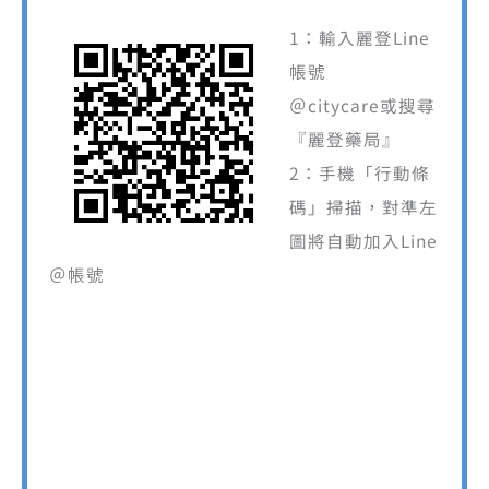
1：輸入麗登Line
帳號
＠citycare或搜尋
『麗登藥局』
2：手機「行動條
碼」掃描，對準左
圖將自動加入Line
＠帳號