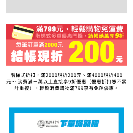
評價 (0)
階梯式折扣，滿2000現折200元、滿4000現折400
元….消費滿ㄧ萬以上直接享9折優惠（優惠折扣恕不累
計重複），輕鬆消費購物滿799享有免運優惠。