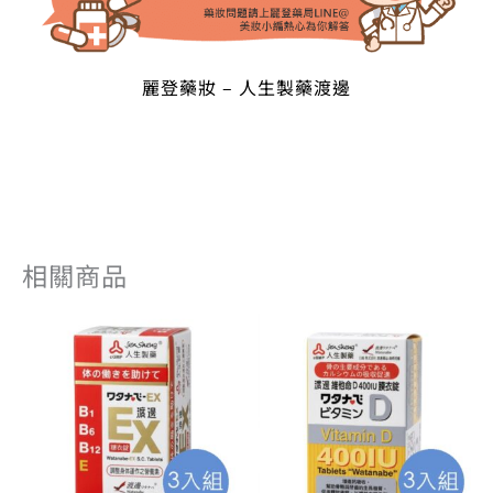
麗登藥妝 – 人生製藥渡邊
相關商品
原
目
原
目
始
前
始
前
價
價
價
價
格：
格：
格：
格：
NT$ 1,650。
NT$ 1,271。
NT$ 900。
NT$ 