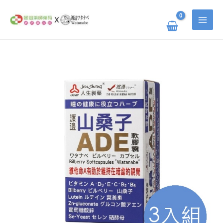
跳
搜
至
主
尋
要
關
內
容
鍵
渡
原
目
邊
字
山
桑
:
子
始
前
ADE
軟
膠
價
價
囊
三
入
組
格：
格：
數
量
NT$ 1,740。
NT$ 1,340。