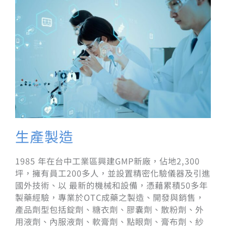
生產製造
1985 年在台中工業區興建GMP新廠，佔地2,300
坪，擁有員工200多人，並設置精密化驗儀器及引進
國外技術、以 最新的機械和設備，憑藉累積50多年
製藥經驗，專業於OTC成藥之製造、開發與銷售，
產品劑型包括錠劑、糖衣劑、膠囊劑、散粉劑、外
用液劑、內服液劑、軟膏劑、點眼劑、膏布劑、紗