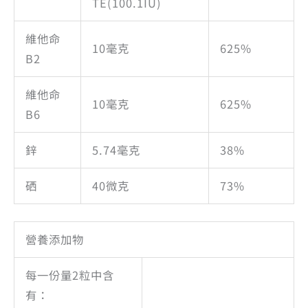
TE(100.1IU)
維他命
10毫克
625%
B2
維他命
10毫克
625%
B6
鋅
5.74毫克
38%
硒
40微克
73%
營養添加物
每一份量2粒中含
有：