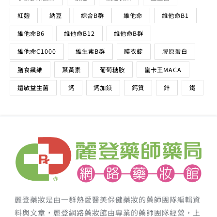
紅麴
納豆
綜合B群
維他命
維他命B1
維他命B6
維他命B12
維他命B群
維他命C1000
維生素B群
膜衣錠
膠原蛋白
膳食纖維
葉黃素
葡萄糖胺
蠻卡王MACA
遠敏益生菌
鈣
鈣加鎂
鈣質
鋅
鐵
麗登藥妝是由一群熱愛醫美保健藥妝的藥師團隊編輯資
料與文章，麗登網路藥妝館由專業的藥師團隊經營，上