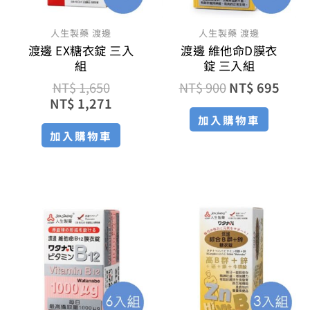
人生製藥 渡邊
人生製藥 渡邊
渡邊 EX糖衣錠 三入
渡邊 維他命D膜衣
組
錠 三入組
NT$
1,650
NT$
900
NT$
695
NT$
1,271
加入購物車
加入購物車
原
目
原
目
始
前
始
前
價
價
價
價
格：
格：
格：
格：
NT$ 2,100。
NT$ 1,575。
NT$ 1,6
NT$ 1,