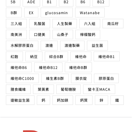
5B
ADE
B1
B2
B6
B12
B群
EX
glucosamin
Watanabe
三入組
乳酸菌
人生製藥
六入組
南瓜籽
南美洲
口健美
山桑子
檸檬酸鈣
水解膠原蛋白
渡邊
渡邊製藥
益生菌
紅麴
納豆
綜合B群
維他命
維他命B1
維他命B6
維他命B12
維他命B群
維他命C1000
維生素B群
膜衣錠
膠原蛋白
膳食纖維
葉黃素
葡萄糖胺
蠻卡王MACA
遠敏益生菌
鈣
鈣加鎂
鈣質
鋅
鐵