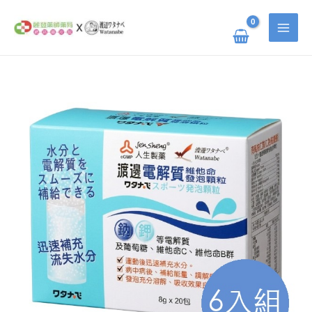
跳
搜
至
主
尋
要
關
內
容
鍵
渡
原
目
邊
字
電
解
:
質
始
前
維
他
命
價
價
發
泡
顆
粒
格：
格：
六
入
組
NT$ 2,700。
NT$ 2,025。
數
量