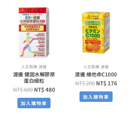
原
目
原
目
始
前
始
前
價
價
價
價
格：
格：
格：
格：
NT$ 600。
NT$ 480。
NT$ 200。
NT$ 
人生製藥 渡邊
人生製藥 渡邊
渡邊 健固水解膠原
渡邊 維他命C1000
蛋白細粒
NT$
200
NT$
176
NT$
600
NT$
480
加入購物車
加入購物車
目
原
原
目