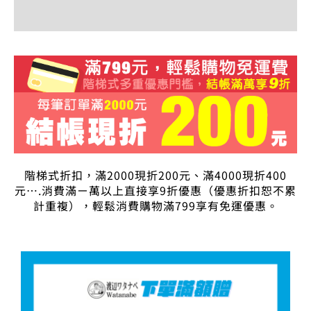
評價 (0)
階梯式折扣，滿2000現折200元、滿4000現折400
元….消費滿ㄧ萬以上直接享9折優惠（優惠折扣恕不累
計重複），輕鬆消費購物滿799享有免運優惠。