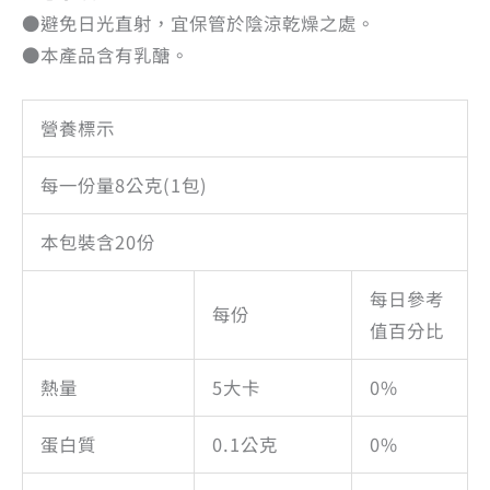
●避免日光直射，宜保管於陰涼乾燥之處。
●本產品含有乳醣。
營養標示
每一份量8公克(1包)
本包裝含20份
每日參考
每份
值百分比
熱量
5大卡
0%
蛋白質
0.1公克
0%