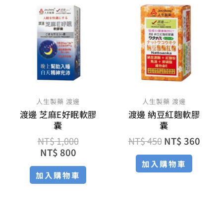
前
始
始
前
價
價
價
價
格：
格：
格：
格：
NT$ 800。
NT$ 1,000。
NT$ 450。
NT$ 
人生製藥 渡邊
人生製藥 渡邊
渡邊 芝麻E好眠軟膠
渡邊 納豆紅麴軟膠
囊
囊
NT$
1,000
NT$
450
NT$
360
NT$
800
加入購物車
加入購物車