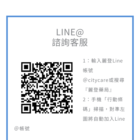
LINE@
諮詢客服
1：輸入麗登Line
帳號
＠citycare或搜尋
『麗登藥局』
2：手機「行動條
碼」掃描，對準左
圖將自動加入Line
＠帳號