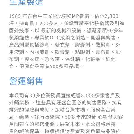
生產製造
1985 年在台中工業區興建GMP新廠，佔地2,300
坪，擁有員工200多人，並設置精密化驗儀器及引進
國外技術、以 最新的機械和設備，憑藉累積50多年
製藥經驗，專業於OTC成藥之製造、開發與銷售，
產品劑型包括錠劑、糖衣劑、膠囊劑、散粉劑、外
用液劑、內服液劑、軟膏劑、點眼劑、膏布劑、紗
布劑、膜衣錠、急救箱、保健箱、化粧品、維他
命、保健食品等有500多種品項。
營運銷售
本公司有30多位業務員直接經營8,000多家客戶及
外銷業務 ，這些具有旺盛企圖心的銷售團隊，擁有
輝煌的經驗與成就，深耕台灣市場，服務全台藥
局、藥房、診所及醫院，50多年來的苦 心經營與客
戶間建立的緊密關係；展望未來，本公司將秉持一
貫的誠信標準，持續提供消費者及客戶最高品質的