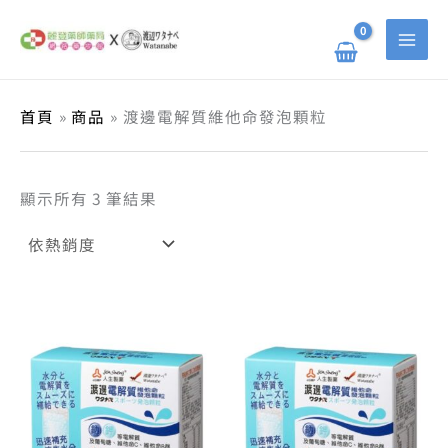
依
跳
搜
熱
至
銷
主
尋
度
要
排
關
內
序
容
鍵
首頁
商品
渡邊電解質維他命發泡顆粒
字
:
顯示所有 3 筆結果
原
目
原
目
始
前
始
前
價
價
價
價
格：
格：
格：
格：
NT$ 450。
NT$ 360。
NT$ 2,
NT$ 2,