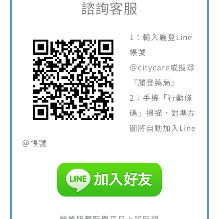
諮詢客服
1：輸入麗登Line
帳號
＠citycare或搜尋
『麗登藥局』
2：手機「行動條
碼」掃描，對準左
圖將自動加入Line
＠帳號
營業服務時間
平日上班時間