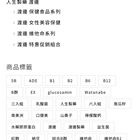
人生製藥 渡邊
渡邊 保健食品系列
渡邊 女性美容保健
渡邊 維他命系列
渡邊 特惠促銷組合
商品標籤
5B
ADE
B1
B2
B6
B12
B群
EX
glucosamin
Watanabe
三入組
乳酸菌
人生製藥
六入組
南瓜籽
南美洲
口健美
山桑子
檸檬酸鈣
水解膠原蛋白
渡邊
渡邊製藥
益生菌
紅麴
納豆
綜合B群
維他命
維他命B1