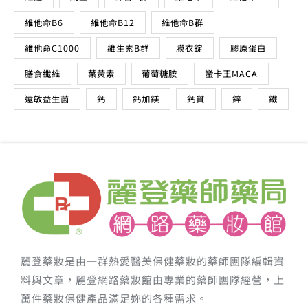
維他命B6
維他命B12
維他命B群
維他命C1000
維生素B群
膜衣錠
膠原蛋白
膳食纖維
葉黃素
葡萄糖胺
蠻卡王MACA
遠敏益生菌
鈣
鈣加鎂
鈣質
鋅
鐵
麗登藥妝是由一群熱愛醫美保健藥妝的藥師團隊編輯資
料與文章，麗登網路藥妝館由專業的藥師團隊經營，上
萬件藥妝保健產品滿足妳的各種需求。