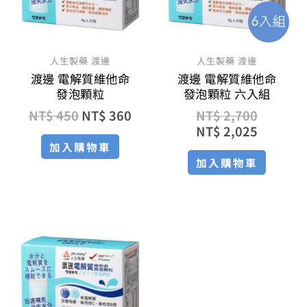
人生製藥 渡邊
人生製藥 渡邊
渡邊 電解質維他命
渡邊 電解質維他命
發泡顆粒
發泡顆粒 六入組
NT$
450
NT$
360
NT$
2,700
NT$
2,025
加入購物車
加入購物車
原
目
始
前
價
價
格：
格：
NT$ 1,350。
NT$ 1,040。